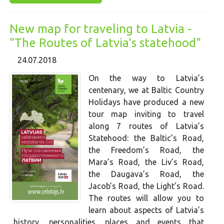
New map for traveling to Latvia -
"The Routes of Latvia's statehood"
24.07.2018
On the way to Latvia’s
centenary, we at Baltic Country
Holidays have produced a new
tour map inviting to travel
along 7 routes of Latvia’s
Statehood: the Baltic’s Road,
the Freedom’s Road, the
Mara’s Road, the Liv’s Road,
the Daugava’s Road, the
Jacob’s Road, the Light’s Road.
The routes will allow you to
learn about aspects of Latvia’s
history, personalities, places and events that