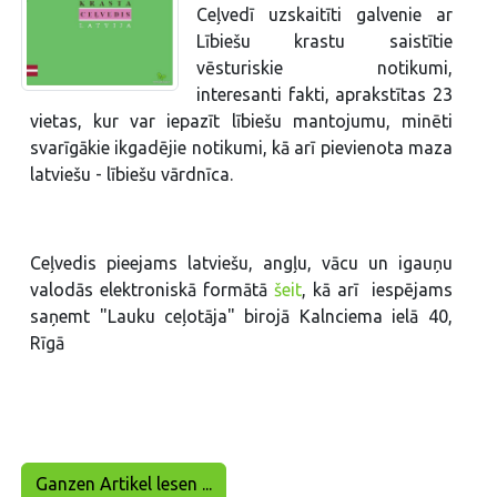
Ceļvedī uzskaitīti galvenie ar
Lībiešu krastu saistītie
vēsturiskie notikumi,
interesanti fakti, aprakstītas 23
vietas, kur var iepazīt lībiešu mantojumu, minēti
svarīgākie ikgadējie notikumi, kā arī pievienota maza
latviešu - lībiešu vārdnīca.
Ceļvedis pieejams latviešu, angļu, vācu un igauņu
valodās elektroniskā formātā
šeit
, kā arī iespējams
saņemt "Lauku ceļotāja" birojā Kalnciema ielā 40,
Rīgā
Ganzen Artikel lesen ...