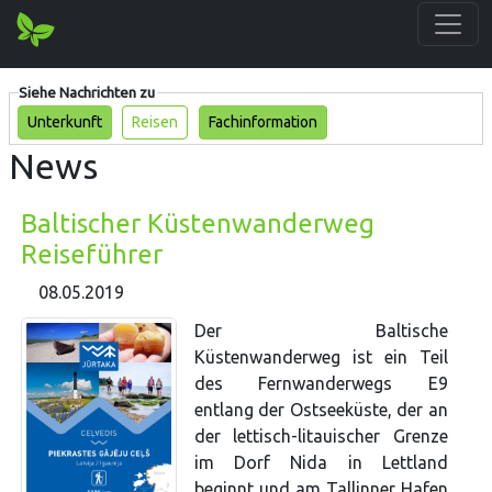
Siehe Nachrichten zu
Unterkunft
Reisen
Fachinformation
News
Baltischer Küstenwanderweg
Reiseführer
08.05.2019
Der Baltische
Küstenwanderweg ist ein Teil
des Fernwanderwegs E9
entlang der Ostseeküste, der an
der lettisch-litauischer Grenze
im Dorf Nida in Lettland
beginnt und am Tallinner Hafen