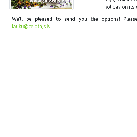
holiday on its
We'll be pleased to send you the options! Pleas
lauku@celotajs.lv