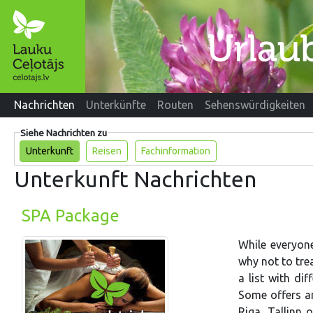
Nachrichten
Unterkünfte
Routen
Sehenswürdigkeiten
Siehe Nachrichten zu
Unterkunft
Reisen
Fachinformation
Unterkunft Nachrichten
SPA Package
While everyone
why not to tre
a list with di
Some offers ar
Riga, Tallinn 