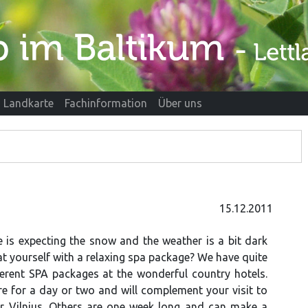
Landkarte
Fachinformation
Über uns
15.12.2011
 is expecting the snow and the weather is a bit dark
at yourself with a relaxing spa package? We have quite
fferent SPA packages at the wonderful country hotels.
e for a day or two and will complement your visit to
or Vilnius. Others are one week long and can make a