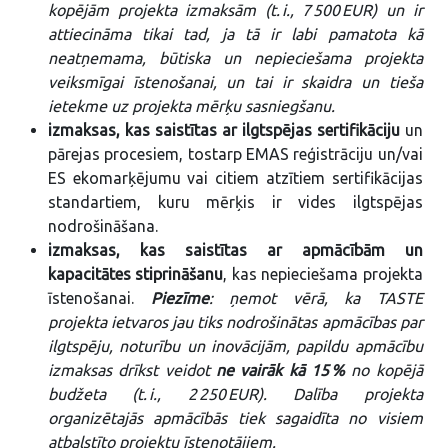
kopējām projekta izmaksām (t. i., 7 500 EUR) un ir
attiecināma tikai tad, ja tā ir labi pamatota kā
neatņemama, būtiska un nepieciešama projekta
veiksmīgai īstenošanai, un tai ir skaidra un tieša
ietekme uz projekta mērķu sasniegšanu.
izmaksas, kas saistītas ar ilgtspējas sertifikāciju
un
pārejas procesiem, tostarp EMAS reģistrāciju un/vai
ES ekomarķējumu vai citiem atzītiem sertifikācijas
standartiem, kuru mērķis ir vides ilgtspējas
nodrošināšana.
izmaksas, kas saistītas ar apmācībām un
kapacitātes stiprināšanu
, kas nepieciešama projekta
īstenošanai.
Piezīme
: ņemot vērā, ka TASTE
projekta ietvaros jau tiks nodrošinātas apmācības par
ilgtspēju, noturību un inovācijām, papildu apmācību
izmaksas drīkst veidot
ne vairāk kā 15 %
no kopējā
budžeta (t. i., 2 250 EUR). Dalība projekta
organizētajās apmācībās tiek sagaidīta no visiem
atbalstīto projektu īstenotājiem.