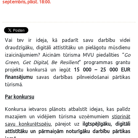
septembris, plkst. 18:00.
Vai tev ir ideja, kā padarīt savu darbību videi
draudzīgāku, digitāli attīstītāku un pielāgotu mūsdienu
izaicinājumiem? Aicinām tūrisma MVU piedalīties “
Go
Green, Get Digital, Be Resilient
” programmas grantu
projektu konkursā un iegūt
15 000 – 25 000 EUR
finansējumu
savas darbības pilnveidošanai pārtikas
tūrismā.
Par konkursu
Konkursa ietvaros plānots atbalstīt idejas, kas palīdz
mazajiem un vidējiem tūrisma uzņēmumiem
stiprināt
savu konkurētspēju
, pārejot uz
ilgtspējīgāku, digitāli
attīstītāku un pārmaiņām noturīgāku darbību pārtikas