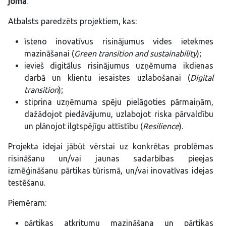
jomā
.
Atbalsts paredzēts projektiem, kas:
īsteno inovatīvus risinājumus vides ietekmes
mazināšanai (
Green transition and sustainability
);
ievieš digitālus risinājumus uzņēmuma ikdienas
darbā un klientu iesaistes uzlabošanai (
Digital
transition
);
stiprina uzņēmuma spēju pielāgoties pārmaiņām,
dažādojot piedāvājumu, uzlabojot riska pārvaldību
un plānojot ilgtspējīgu attīstību (
Resilience
).
Projekta idejai jābūt vērstai uz konkrētas problēmas
risināšanu un/vai jaunas sadarbības pieejas
izmēģināšanu pārtikas tūrismā, un/vai inovatīvas idejas
testēšanu.
Piemēram:
pārtikas atkritumu mazināšana un pārtikas