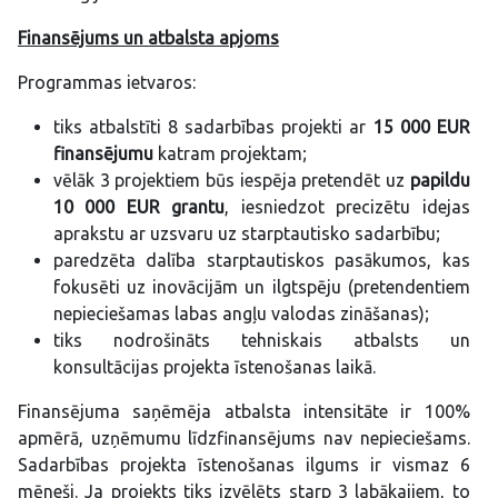
Finansējums un atbalsta apjoms
Programmas ietvaros:
tiks atbalstīti 8 sadarbības projekti ar
15 000 EUR
finansējumu
katram projektam;
vēlāk 3 projektiem būs iespēja pretendēt uz
papildu
10 000 EUR grantu
, iesniedzot precizētu idejas
aprakstu ar uzsvaru uz starptautisko sadarbību;
paredzēta dalība starptautiskos pasākumos, kas
fokusēti uz inovācijām un ilgtspēju (pretendentiem
nepieciešamas labas angļu valodas zināšanas);
tiks nodrošināts tehniskais atbalsts un
konsultācijas projekta īstenošanas laikā.
Finansējuma saņēmēja atbalsta intensitāte ir 100%
apmērā, uzņēmumu līdzfinansējums nav nepieciešams.
Sadarbības projekta īstenošanas ilgums ir vismaz 6
mēneši. Ja projekts tiks izvēlēts starp 3 labākajiem, to