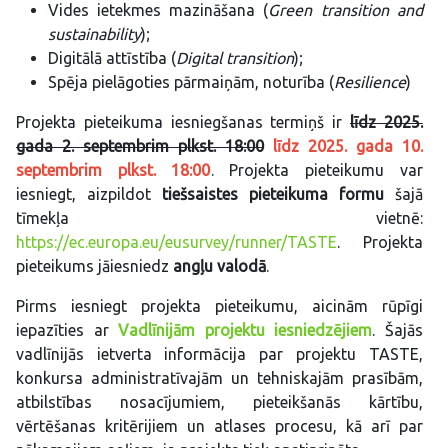
Vides ietekmes mazināšana (
Green transition and
sustainability
);
Digitālā attīstība (
Digital transition
);
Spēja pielāgoties pārmaiņām, noturība (
Resilience
)
Projekta pieteikuma iesniegšanas termiņš ir
līdz 2025.
gada 2. septembrim plkst. 18:00
līdz 2025. gada 10.
septembrim plkst. 18:00
. Projekta pieteikumu var
iesniegt, aizpildot
tiešsaistes pieteikuma formu
šajā
tīmekļa vietnē:
https://ec.europa.eu/eusurvey/runner/TASTE
. Projekta
pieteikums jāiesniedz
angļu valodā
.
Pirms iesniegt projekta pieteikumu, aicinām rūpīgi
iepazīties ar
Vadlīnijām projektu iesniedzējiem
. Šajās
vadlīnijās ietverta informācija par projektu TASTE,
konkursa administratīvajām un tehniskajām prasībām,
atbilstības nosacījumiem, pieteikšanās kārtību,
vērtēšanas kritērijiem un atlases procesu, kā arī par