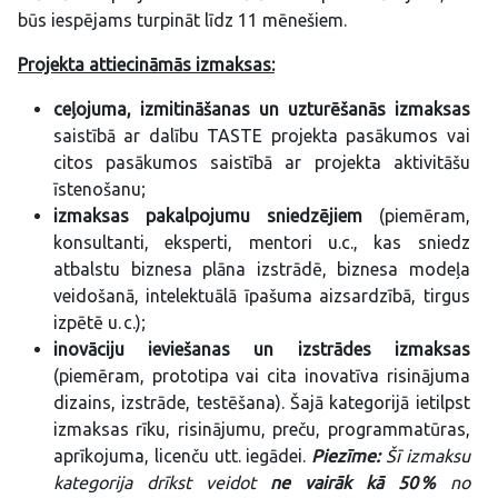
būs iespējams turpināt līdz 11 mēnešiem.
Projekta attiecināmās izmaksas:
ceļojuma, izmitināšanas un uzturēšanās izmaksas
saistībā ar dalību TASTE projekta pasākumos vai
citos pasākumos saistībā ar projekta aktivitāšu
īstenošanu;
izmaksas pakalpojumu sniedzējiem
(piemēram,
konsultanti, eksperti, mentori u.c., kas sniedz
atbalstu biznesa plāna izstrādē, biznesa modeļa
veidošanā, intelektuālā īpašuma aizsardzībā, tirgus
izpētē u. c.);
inovāciju ieviešanas un izstrādes izmaksas
(piemēram, prototipa vai cita inovatīva risinājuma
dizains, izstrāde, testēšana). Šajā kategorijā ietilpst
izmaksas rīku, risinājumu, preču, programmatūras,
aprīkojuma, licenču utt. iegādei.
Piezīme:
Šī izmaksu
kategorija drīkst veidot
ne vairāk kā 50 %
no