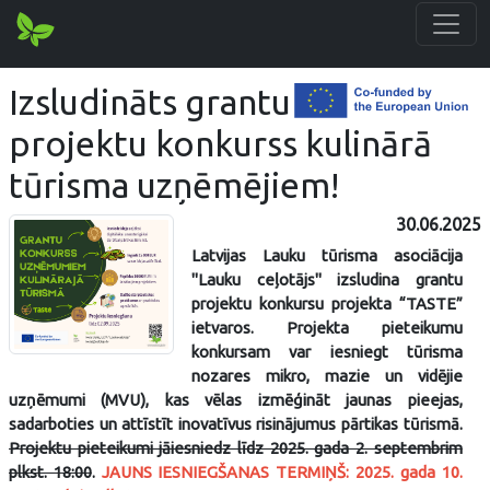
Izsludināts grantu
projektu konkurss kulinārā
tūrisma uzņēmējiem!
30.06.2025
Latvijas Lauku tūrisma asociācija
"Lauku ceļotājs" izsludina grantu
projektu konkursu projekta “TASTE”
ietvaros. Projekta pieteikumu
konkursam var iesniegt tūrisma
nozares mikro, mazie un vidējie
uzņēmumi (MVU), kas vēlas izmēģināt jaunas pieejas,
sadarboties un attīstīt inovatīvus risinājumus pārtikas tūrismā.
Projektu pieteikumi jāiesniedz līdz 2025. gada 2. septembrim
plkst. 18:00
.
JAUNS IESNIEGŠANAS TERMIŅŠ: 2025. gada 10.