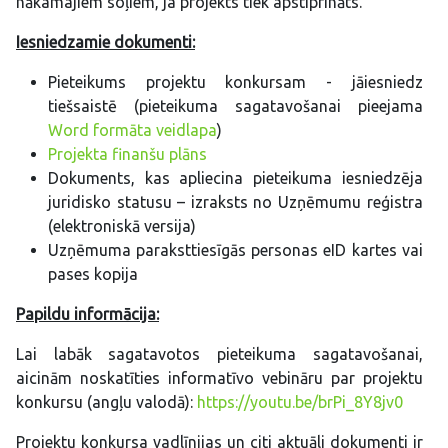
nākamajiem soļiem, ja projekts tiek apstiprināts.
Iesniedzamie dokumenti:
Pieteikums projektu konkursam - jāiesniedz
tiešsaistē (pieteikuma sagatavošanai pieejama
Word formāta veidlapa
)
Projekta finanšu plāns
Dokuments, kas apliecina pieteikuma iesniedzēja
juridisko statusu – izraksts no Uzņēmumu reģistra
(elektroniskā versija)
Uzņēmuma paraksttiesīgās personas eID kartes vai
pases kopija
Papildu informācija:
Lai labāk sagatavotos pieteikuma sagatavošanai,
aicinām noskatīties informatīvo vebināru par projektu
konkursu (angļu valodā):
https://youtu.be/brPi_8Y8jv0
Projektu konkursa vadlīnijas un citi aktuāli dokumenti ir