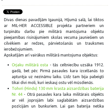
Divas dienas pavadījām Igaunijā, Hījumā salā, lai tiktos
ar MIL-HER ACCESSIBLE projekta partneriem un
turpinātu darbu pie militārā mantojuma objektu
pieejamības risinājumiem skolas vecuma jauniešiem un
cilvēkiem ar redzes, pārvietošanās un trauksmes
ierobežojumiem.
Apskatījām arī vairākus militārā mantojuma objektus:
Orjaku militārā osta
- tās celtniecību uzsāka 1912.
gadā, bet pēc Pirmā pasaules kara izcelšanās to
apturēja uz nezināmu laiku. Līdz tam bija pabeigti
tikai divi moli, kuri ieskauj ostu vēl mūsdienās.
Tohvri (Hindu) 130 mm krasta aizsardzības baterija
Nr. 44
- Otrā pasaules kara laika militārais objekts
ar vēl joprojām labi saglabātām aizsardzības
pozīcijām un bunkuriem. Lai gan baterija netika