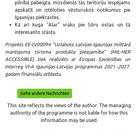
pilnībā pabeigta, mūsdienās tās teritoriju iespējams
apskatīt un iztēloties vēsturiskos notikumus pie
Igaunijas piekrastes.
Kā arī kuģa "Alar" vraku pie Sõru ostas un tā
interesanto stāstu.
Projekts EE-LV00094 "Uzlabota Latvijas-Igaunijas militārā
mantojuma tūrisma produkta pieejamība” (MIL-HER
ACCESSIBLE) tiek realizēts ar Eiropas Savienības un
Interreg VI-A Igaunijas-Latvijas programmas 2021.-2027.
gadam finansiālu atblastu.
Siehe andere Nachrichten
This site reflects the views of the author. The managing
authority of the programme is not liable for how this
information may be used.