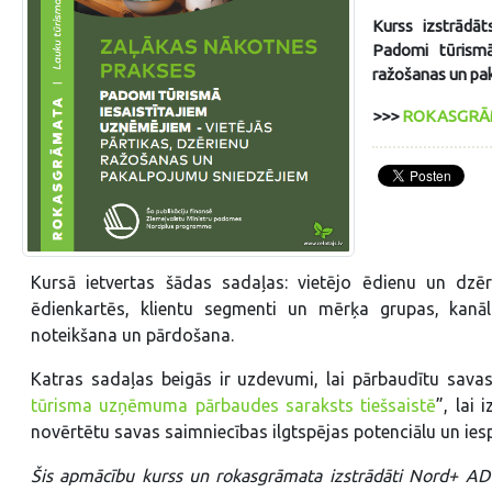
Kurss izstrādāt
Padomi tūrismā
ražošanas un pa
>>>
ROKASGRĀM
Kursā ietvertas šādas sadaļas: vietējo ēdienu un dzērie
ēdienkartēs, klientu segmenti un mērķa grupas, kanāli 
noteikšana un pārdošana.
Katras sadaļas beigās ir uzdevumi, lai pārbaudītu savas
tūrisma uzņēmuma pārbaudes saraksts tiešsaistē
”, lai
novērtētu savas saimniecības ilgtspējas potenciālu un iespē
Šis apmācību kurss un rokasgrāmata izstrādāti Nord+ A