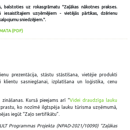
s, balstoties uz rokasgrāmatu "Zaļākas nākotnes prakses.
 iesaistītajiem uzņēmējiem - vietējās pārtikas, dzērienu
kalpojumu sniedzējiem.".
ATA (PDF)
nu prezentācija, stāstu stāstīšana, vietējie produkti
klientu sasniegšanai, izplatīšana un loģistika, cenu
 zināšanas. Kursā pieejams arī “
Videi draudzīga lauku
 izprastu, ko nozīmē ilgtspēja lauku tūrisma uzņēmumā,
jas iegūt “Zaļo sertifikātu”.
DULT Programmas Projekta (NPAD-2021/10090) “Zaļākas