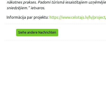
nākotnes prakses. Padomi tūrismā iesaistītajiem uzņēmējie
sniedzējiem.” ietvaros.
Informācija par projektu:
https://www.celotajs.lv/lv/project
Siehe andere Nachrichten