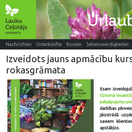
Nachrichten
Unterkünfte
Routen
Sehenswürdigkeiten
Izveidots jauns apmācību kur
rokasgrāmata
Esam izveidojuš
tūrismā iesaistī
pakalpojumu sni
darbības pilnve
jāizstrādā uzņ
saviem klienti
apstākļos.