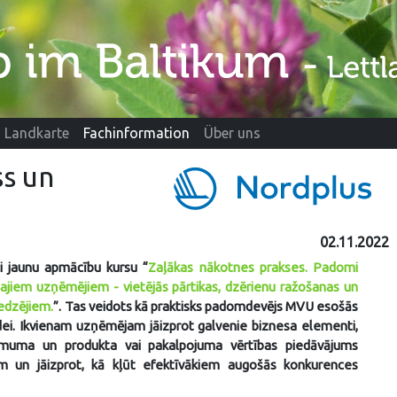
Landkarte
Fachinformation
Über uns
ss un
02.11.2022
i jaunu apmācību kursu “
Zaļākas nākotnes prakses. Padomi
tajiem uzņēmējiem - vietējās pārtikas, dzērienu ražošanas un
edzējiem.
”. Tas veidots kā praktisks padomdevējs MVU esošās
idei. Ikvienam uzņēmējam jāizprot galvenie biznesa elementi,
ēmuma un produkta vai pakalpojuma vērtības piedāvājums
em un jāizprot, kā kļūt efektīvākiem augošās konkurences