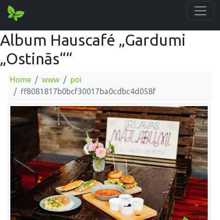
Album Hauscafé „Gardumi
„Ostinās““
Home
www
poi
ff8081817b0bcf30017ba0cdbc4d058f