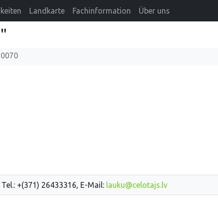
keiten
Landkarte
Fachinformation
Über uns
"
a0070
 Tel.: +(371) 26433316, E-Mail:
lauku@celotajs.lv