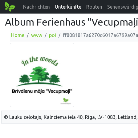
Nachrichten
Unterkünfte
Routen
Sehenswürdig
Album Ferienhaus "Vecupmaļi
Home
www
poi
ff8081817a6270c6017a6799a07
© Lauku celotajs, Kalnciema iela 40, Riga, LV-1083, Lettland,