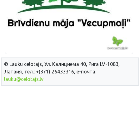
© Lauku сelotajs, Ул. Калнциема 40, Рига LV-1083,
Латвия, тел.: +(371) 26433316, е-почта:
lauku@celotajs.lv