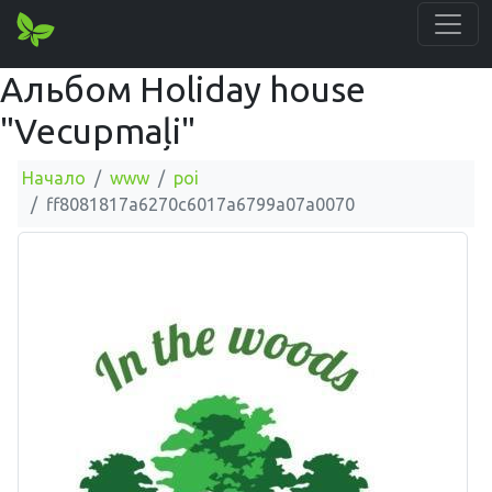
Альбом Holiday house
"Vecupmaļi"
Начало
www
poi
ff8081817a6270c6017a6799a07a0070