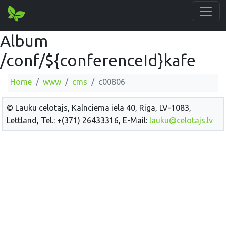
Album
/conf/${conferenceId}kafe
Home
www
cms
c00806
© Lauku celotajs, Kalnciema iela 40, Riga, LV-1083,
Lettland, Tel.: +(371) 26433316, E-Mail:
lauku@celotajs.lv