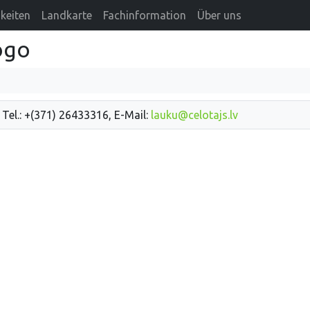
keiten
Landkarte
Fachinformation
Über uns
ogo
 Tel.: +(371) 26433316, E-Mail:
lauku@celotajs.lv