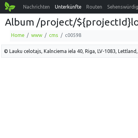
Nachrichten
Unterkünfte
Routen
Sehenswürdig
Album /project/${projectId}l
Home
www
cms
c00598
© Lauku celotajs, Kalnciema iela 40, Riga, LV-1083, Lettland,