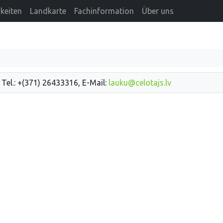
keiten
Landkarte
Fachinformation
Über uns
 Tel.: +(371) 26433316, E-Mail:
lauku@celotajs.lv