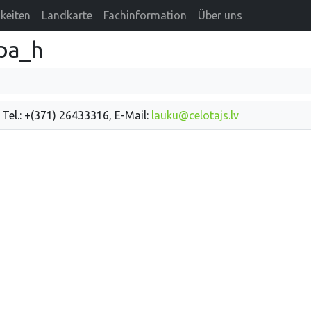
keiten
Landkarte
Fachinformation
Über uns
pa_h
 Tel.: +(371) 26433316, E-Mail:
lauku@celotajs.lv