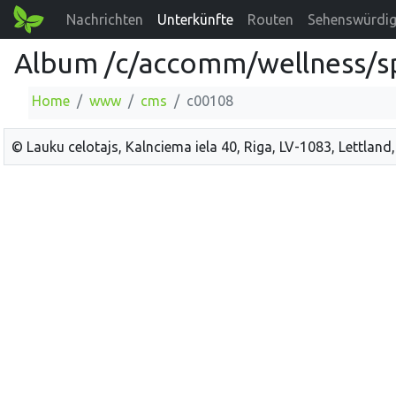
Nachrichten
Unterkünfte
Routen
Sehenswürdig
Album /c/accomm/wellness/s
Home
www
cms
c00108
© Lauku celotajs, Kalnciema iela 40, Riga, LV-1083, Lettland,