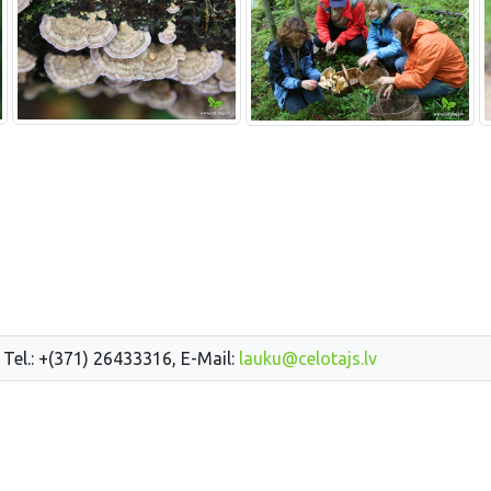
 Tel.: +(371) 26433316, E-Mail:
lauku@celotajs.lv