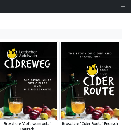
Broschüre "Apfelweinroute"
Broschüre "Cider Route" Englisch
Deutsch