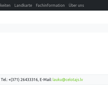
keiten
Landkarte
Fachinformation
Über uns
 Tel.: +(371) 26433316, E-Mail:
lauku@celotajs.lv