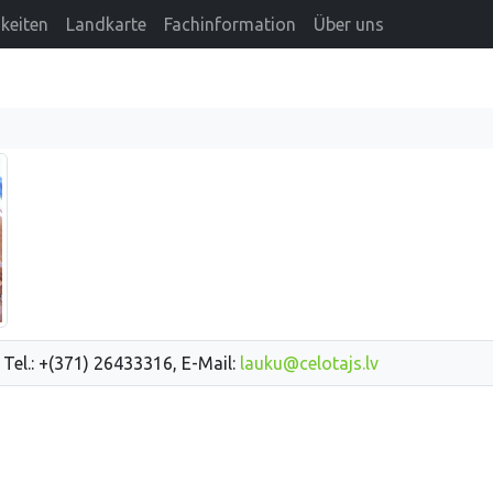
keiten
Landkarte
Fachinformation
Über uns
 Tel.: +(371) 26433316, E-Mail:
lauku@celotajs.lv