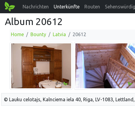
Nachrichten
Unterkünfte
Routen
Sehenswürdig
Album 20612
Home
Bounty
Latvia
20612
© Lauku celotajs, Kalnciema iela 40, Riga, LV-1083, Lettland,