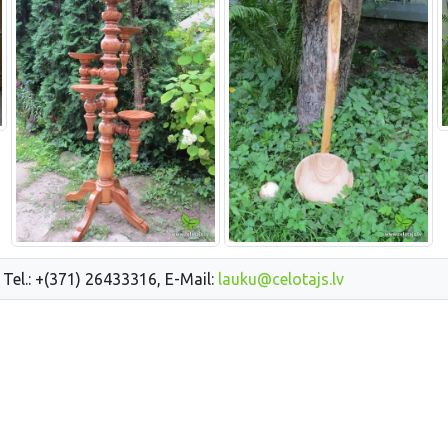
 Tel.: +(371) 26433316, E-Mail:
lauku@celotajs.lv