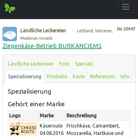
No
20947
Ländliche Leckereien
Lettland, Vidzeme,
Madonas novads
Ziegenkäse-Betrieb BURKANCIEMS
Ländliche Leckereien
Foto
Specials
Spezialisierung
Produkte
Karte
Referenzen
Info
Spezialisierung
Gehört einer Marke
Logo
Marke
Beschreibung
Käseroute
Frischkäse, Camambert,
04.08.2016
Mozzarella, Hartkäse und