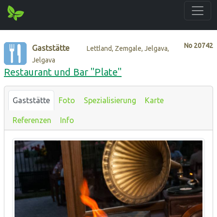
No
20742
Gaststätte
Lettland, Zemgale, Jelgava,
Jelgava
Restaurant und Bar "Plate"
Gaststätte
Foto
Spezialisierung
Karte
Referenzen
Info