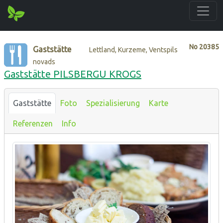
No
20385
Gaststätte
Lettland, Kurzeme, Ventspils
novads
Gaststätte PILSBERGU KROGS
Gaststätte
Foto
Spezialisierung
Karte
Referenzen
Info