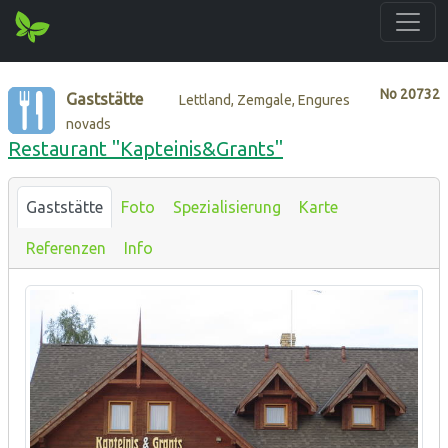
No
20732
Gaststätte
Lettland, Zemgale, Engures
novads
Restaurant "Kapteinis&Grants"
Gaststätte
Foto
Spezialisierung
Karte
Referenzen
Info