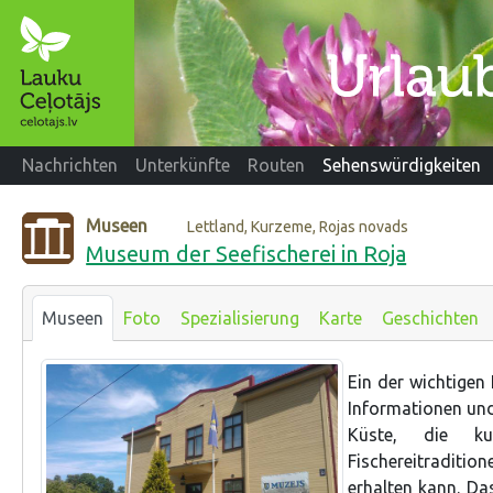
Nachrichten
Unterkünfte
Routen
Sehenswürdigkeiten
Museen
Lettland, Kurzeme, Rojas novads
Museum der Seefischerei in Roja
Museen
Foto
Spezialisierung
Karte
Geschichten
Ein der wichtigen
Informationen und
Küste, die kul
Fischereitraditio
erhalten kann. Da