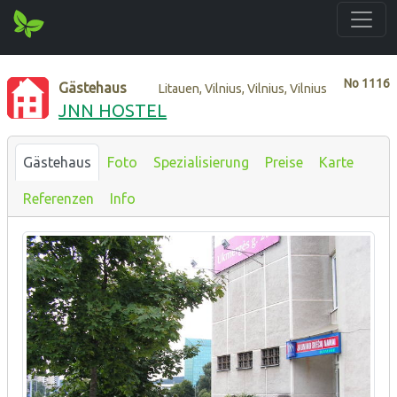
No
1116
Gästehaus
Litauen, Vilnius, Vilnius, Vilnius
JNN HOSTEL
Gästehaus
Foto
Spezialisierung
Preise
Karte
Referenzen
Info