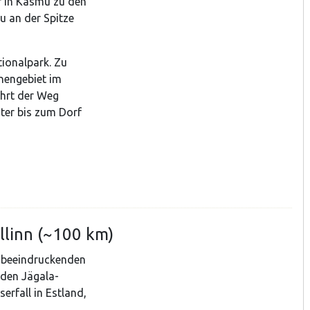
er in Käsmu zu den
u an der Spitze
ionalpark. Zu
nengebiet im
ührt der Weg
er bis zum Dorf
allinn (~100 km)
 beeindruckenden
 den Jägala-
erfall in Estland,