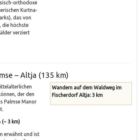
ssisch-orthodoxe
lerischen Kurtna-
arks), das von
, die höchste
älder verziert
mse – Altja (135 km)
telalterlichen
Wandern auf dem Waldweg im
önnen, der den
Fischerdorf Altja: 3 km
das Palmse Manor
t.
 (~ 3 km)
en erwähnt und ist