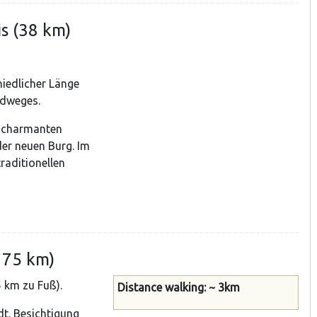
is (38 km)
iedlicher Länge
ldweges.
r charmanten
er neuen Burg. Im
raditionellen
(175 km)
5 km zu Fuß).
Distance walking: ~ 3km
dt. Besichtigung