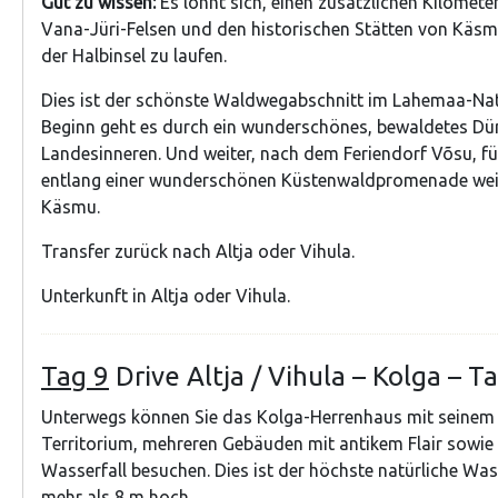
Gut zu wissen:
Es lohnt sich, einen zusätzlichen Kilomet
Vana-Jüri-Felsen und den historischen Stätten von Käsm
der Halbinsel zu laufen.
Dies ist der schönste Waldwegabschnitt im Lahemaa-Nat
Beginn geht es durch ein wunderschönes, bewaldetes Dü
Landesinneren. Und weiter, nach dem Feriendorf Võsu, f
entlang einer wunderschönen Küstenwaldpromenade weit
Käsmu.
Transfer zurück nach Altja oder Vihula.
Unterkunft in Altja oder Vihula.
Tag 9
Drive Altja / Vihula – Kolga – T
Unterwegs können Sie das Kolga-Herrenhaus mit seinem
Territorium, mehreren Gebäuden mit antikem Flair sowie
Wasserfall besuchen. Dies ist der höchste natürliche Wass
mehr als 8 m hoch.