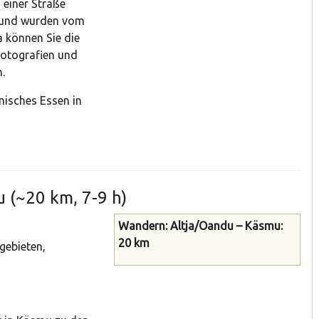
 einer Straße
n und wurden vom
a können Sie die
Fotografien und
.
nisches Essen in
 (~20 km, 7-9 h)
Wandern: Altja/Oandu – Käsmu:
20 km
gebieten,