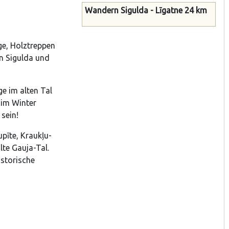
Wandern Sigulda - Līgatne 24 km
e, Holztreppen
n Sigulda und
e im alten Tal
 im Winter
sein!
upīte, Kraukļu-
lte Gauja-Tal.
istorische