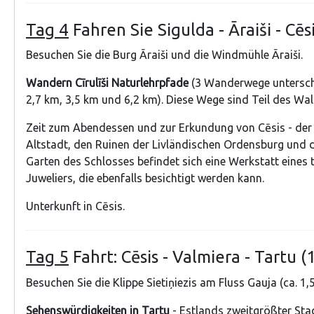
Tag 4
Fahren Sie Sigulda - Āraiši - Cēs
Besuchen Sie die Burg Āraiši und die Windmühle Āraiši.
Wandern Cīrulīši Naturlehrpfade
(3 Wanderwege untersch
2,7 km, 3,5 km und 6,2 km). Diese Wege sind Teil des Wa
Zeit zum Abendessen und zur Erkundung von Cēsis - de
Altstadt, den Ruinen der Livländischen Ordensburg und d
Garten des Schlosses befindet sich eine Werkstatt eines t
Juweliers, die ebenfalls besichtigt werden kann.
Unterkunft in Cēsis.
Tag 5
Fahrt: Cēsis - Valmiera - Tartu 
Besuchen Sie die Klippe Sietiņiezis am Fluss Gauja (ca. 1,
Sehenswürdigkeiten in Tartu
- Estlands zweitgrößter Sta