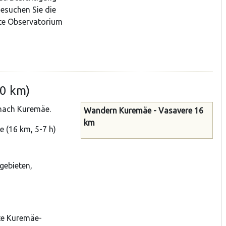
Besuchen Sie die
alte Observatorium
30 km)
 nach Kuremäe.
Wandern Kuremäe - Vasavere 16
km
 (16 km, 5-7 h)
gebieten,
te Kuremäe-