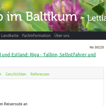
Landkarte
Fachinformation
Über uns
No
50220
und Estland: Riga - Tallinn, Selbstfahrer und
e
Geschichten
Referenzen
ten Reiseroute an