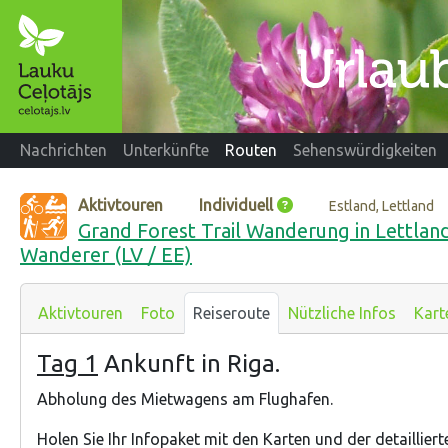
Nachrichten
Unterkünfte
Routen
Sehenswürdigkeiten
Aktivtouren
Individuell
Estland, Lettland
Grand Forest Trail Wanderung in Lettland 
Wanderer (LV / EE)
Aktivtouren
Foto
Reiseroute
Nützliche Infos
Kart
Tag 1
Ankunft in Riga.
Abholung des Mietwagens am Flughafen.
Holen Sie Ihr Infopaket mit den Karten und der detaillier