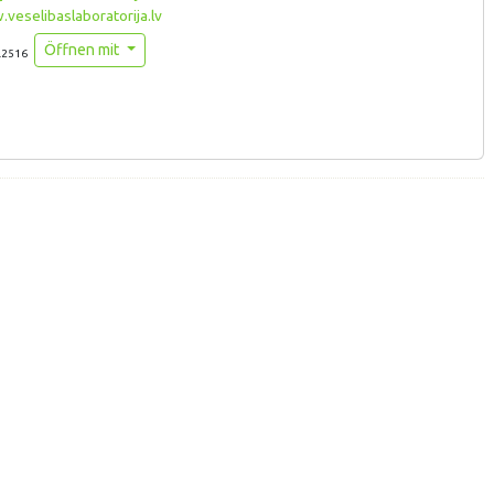
eselibaslaboratorija.lv
Öffnen mit
.2516