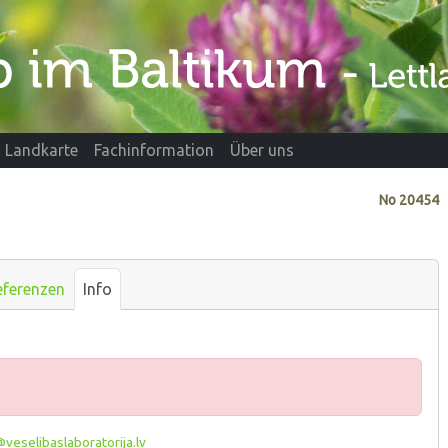
Landkarte
Fachinformation
Über uns
No
20454
eferenzen
Info
veselibaslaboratorija.lv