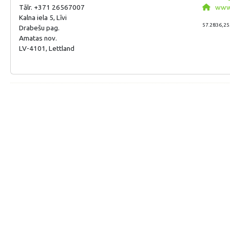
Tālr. +371 26567007
www.v
Kalna iela 5, Līvi
57.2836,25
Drabešu pag.
Amatas nov.
LV-4101, Lettland