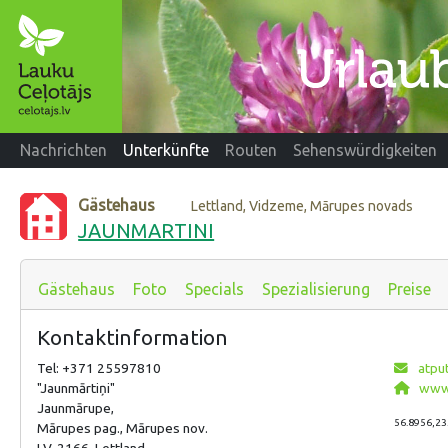
Nachrichten
Unterkünfte
Routen
Sehenswürdigkeiten
Gästehaus
Lettland, Vidzeme, Mārupes novads
JAUNMARTINI
Gästehaus
Foto
Specials
Spezialisierung
Preise
Kontaktinformation
Tel: +371 25597810
atput
"Jaunmārtiņi"
www.j
Jaunmārupe,
56.8956,23
Mārupes pag., Mārupes nov.
LV-2166, Lettland