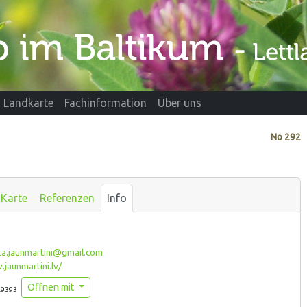
Landkarte
Fachinformation
Über uns
No
292
Karte
Referenzen
Info
a.jaunmartini@gmail.com
aunmartini.lv/
Öffnen mit
.9393