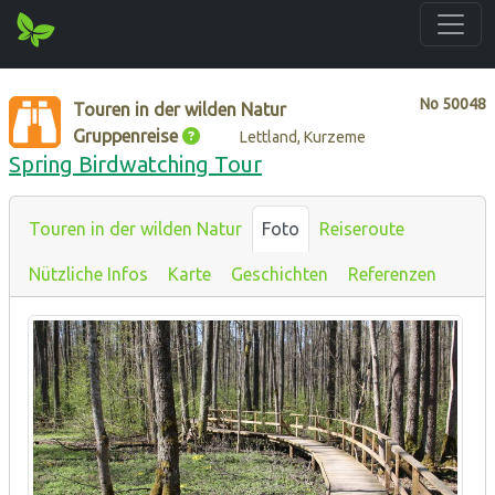
No
50048
Touren in der wilden Natur
Gruppenreise
Lettland, Kurzeme
Spring Birdwatching Tour
Touren in der wilden Natur
Foto
Reiseroute
Nützliche Infos
Karte
Geschichten
Referenzen