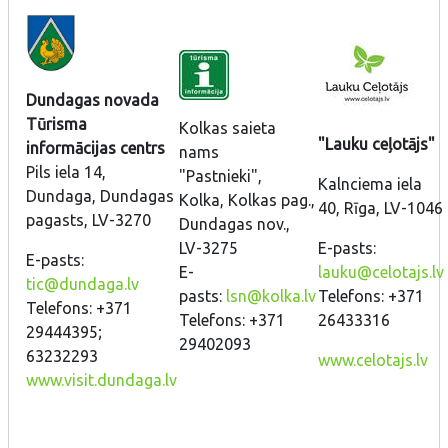
Dundagas novada
Tūrisma
Kolkas saieta
"Lauku ceļotājs"
informācijas centrs
nams
Pils iela 14,
"Pastnieki",
Kalnciema iela
Dundaga, Dundagas
Kolka, Kolkas pag.,
40, Rīga, LV-1046
pagasts, LV-3270
Dundagas nov.,
LV-3275
E-pasts:
E-pasts:
E-
lauku@celotajs.lv
tic@dundaga.lv
pasts:
lsn@kolka.lv
Telefons: +371
Telefons: +371
Telefons: +371
26433316
29444395;
29402093
63232293
www.celotajs.lv
www.visit.dundaga.lv