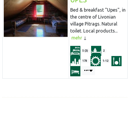
Bed & breakfast "Upes", in
the centre of Livonian
village Pitrags. Natural
toilet. Local products...
mehr
5 (3)
2
178
1-12