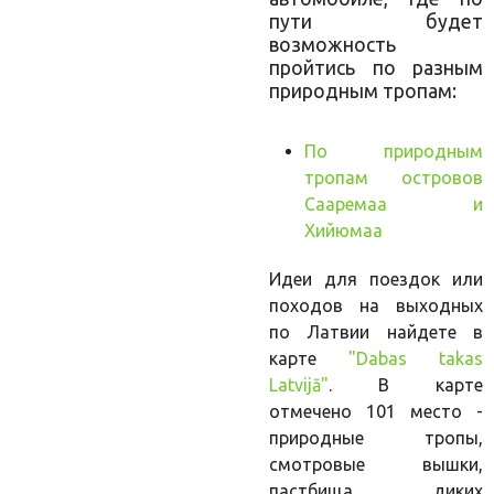
пути будет
возможность
пройтись по разным
природным тропам:
По природным
тропам островов
Сааремаа и
Хийюмаа
Идеи для поездок или
походов на выходных
по Латвии найдете в
карте
"Dabas takas
Latvijā"
. В карте
отмечено 101 место -
природные тропы,
смотровые вышки,
пастбища диких