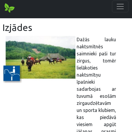
Izjādes
Dažās lauku
naktsmītnēs
saimnieki paši tur
zirgus, tomēr
lielākoties
naktsmītņu
īpašnieki
sadarbojas ar
tuvumā esošām
zirgaudzētavām
un sporta klubiem,
kas piedāvā
viesiem apgūt
jāšanas prasmi