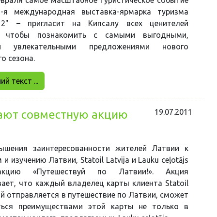
-я международная выставка-ярмарка туризма
012" – пригласит на Кипсалу всех ценителей
й, чтобы познакомить с самыми выгодными,
и увлекательными предложениями нового
о сезона.
й текст ...
19.07.2011
чинают совместную акцию
ышения заинтересованности жителей Латвии к
и изучению Латвии, Statoil Latvija и Lauku ceļotājs
акцию «Путешествуй по Латвии!». Акция
ает, что каждый владелец карты клиента Statoil
ый отправляется в путешествие по Латвии, сможет
ться преимуществами этой карты не только в