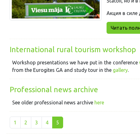
Statoil, но и 
Акция в силе 
Читать полни
International rural tourism workshop
Workshop presentations we have put in the conference
from the Eurogites GA and study tour in the
gallery
.
Professional news archive
See older professional news archive
here
1
2
3
4
5