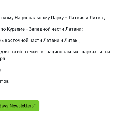
скому Национальному Парку – Латвия и Литва ;
по Курземе – Западной части Латвии.;
нь восточной части Латвии и Литвы.;
 для всей семьи в национальных парках и на
оря
я
нтoв
days Newsletters"