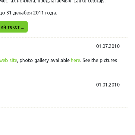
в местах ночлега, предлагаемых Lauku ceļotājs.
до 31 декабря 2011 года.
й текст ...
01.07.2010
web site
, photo gallery available
here
. See the pictures
01.01.2010