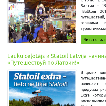
Балтии – 19
"Balttour 2
путешестви
горячими 
туристическог
Читать полни
Lauku ceļotājs и Statoil Latvija на
«Путешествуй по Латвии!»
В целях пов
путешествиям 
начинают 
предусматрив
Extra, котор
воспользова