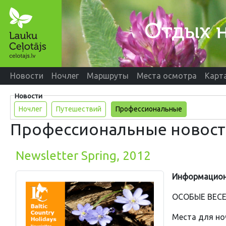
Новости
Ночлег
Маршруты
Места осмотра
Карт
Новости
Ночлег
Путешествий
Профессиональные
Профессиональные новос
Newsletter Spring, 2012
Информацион
ОСОБЫЕ ВЕС
Места для но