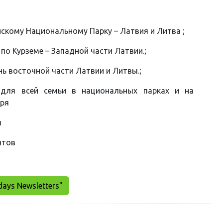
скому Национальному Парку – Латвия и Литва ;
по Курземе – Западной части Латвии.;
нь восточной части Латвии и Литвы.;
 для всей семьи в национальных парках и на
оря
я
нтoв
days Newsletters"