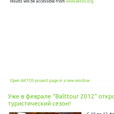
results will be accessible from
www.aktos.org
.
Open AKTOS project page in a new window
Уже в феврале "Balttour 2012" отк
туристический сезон!
С 10 по 12 ф