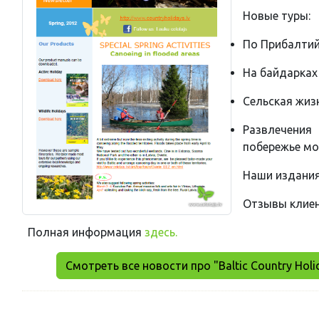
Новые туры:
По Прибалтий
На байдарках 
Сельская жиз
Развлечения
побережье м
Наши издани
Отзывы клие
Полная информация
здесь.
Смотреть все новости про "Baltic Country Holi