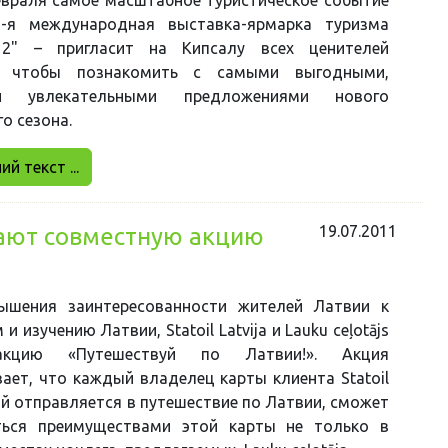
-я международная выставка-ярмарка туризма
012" – пригласит на Кипсалу всех ценителей
й, чтобы познакомить с самыми выгодными,
и увлекательными предложениями нового
о сезона.
й текст ...
19.07.2011
чинают совместную акцию
ышения заинтересованности жителей Латвии к
и изучению Латвии, Statoil Latvija и Lauku ceļotājs
акцию «Путешествуй по Латвии!». Акция
ает, что каждый владелец карты клиента Statoil
ый отправляется в путешествие по Латвии, сможет
ться преимуществами этой карты не только в