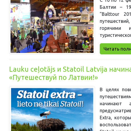
Балтии – 19
"Balttour 2
путешестви
горячими 
туристическог
Читать полни
Lauku ceļotājs и Statoil Latvija на
«Путешествуй по Латвии!»
В целях пов
путешествиям 
начинают 
предусматрив
Extra, котор
воспользова