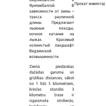
Прокат инвентар
Яунпиебалгой. В
зависимости от зимы –
трасса различной
длины. Предлагают
лыжные походы,
ночное катание на
лыжах. Красивый
холмистый ландшафт
Видземской
возвышенности.
Ziemā piedāvātas
dažādas garuma un
grūtības distances, sākot
no 1 līdz 5 kilometriem,
krēslas stundās 3
kilometru trase ir
izgaismota otrdienās,