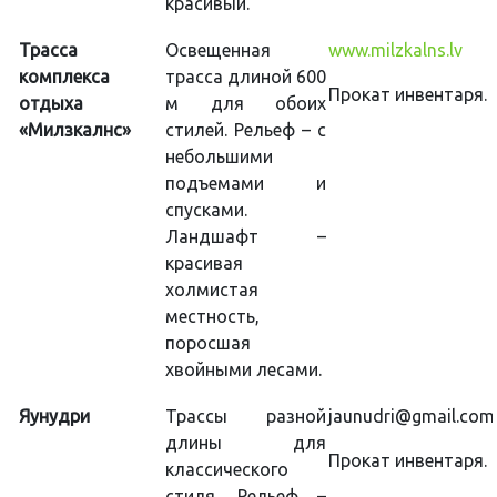
красивый.
Трасса
Освещенная
www.milzkalns.lv
комплекса
трасса длиной 600
Прокат инвентаря.
отдыха
м для обоих
«Милзкалнс»
стилей. Рельеф – с
небольшими
подъемами и
спусками.
Ландшафт –
красивая
холмистая
местность,
поросшая
хвойными лесами.
Яунудри
Трассы разной
jaunudri@gmail.com
длины для
Прокат инвентаря.
классического
стиля. Рельеф –