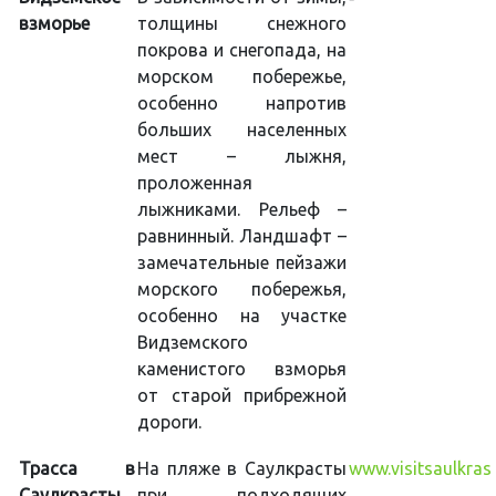
взморье
толщины снежного
покрова и снегопада, на
морском побережье,
особенно напротив
больших населенных
мест – лыжня,
проложенная
лыжниками. Рельеф –
равнинный. Ландшафт –
замечательные пейзажи
морского побережья,
особенно на участке
Видземского
каменистого взморья
от старой прибрежной
дороги.
Трасса в
На пляже в Саулкрасты
www.visitsaulkrasti
Саулкрасты
при подходящих