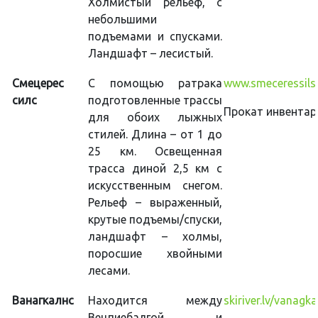
Холмистый рельеф, с
небольшими
подъемами и спусками.
Ландшафт – лесистый.
Смецерес
С помощью ратрака
www.smeceressils.
силс
подготовленные трассы
Прокат инвентар
для обоих лыжных
стилей. Длина – от 1 до
25 км. Освещенная
трасса диной 2,5 км с
искусственным снегом.
Рельеф – выраженный,
крутые подъемы/спуски,
ландшафт – холмы,
поросшие хвойными
лесами.
Ванагкалнс
Находится между
skiriver.lv/vanagka
Вецпиебалгой и