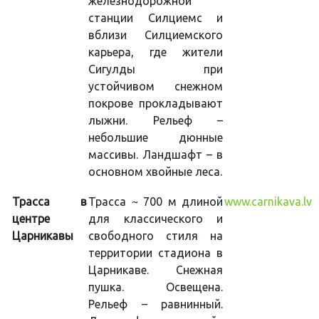
железнодорожной
станции Силциемс и
вблизи Силциемского
карьера, где жители
Сигулды при
устойчивом снежном
покрове прокладывают
лыжни. Рельеф –
небольшие дюнные
массивы. Ландшафт – в
основном хвойные леса.
Трасса в
Трасса ~ 700 м длиной
www.carnikava.lv
центре
для классического и
Царникавы
свободного стиля на
территории стадиона в
Царникаве. Снежная
пушка. Освещена.
Рельеф – равнинный.