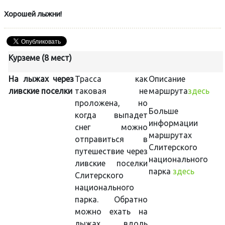
Хорошей лыжни!
Курземе (8 мест)
На лыжах через
Трасса как
Описание
ливские поселки
таковая не
маршрута
здесь
проложена, но
Больше
когда выпадет
информации 
снег можно
маршрутах 
отправиться в
Слитерского
путешествие через
национального
ливские поселки
парка
здесь
Слитерского
национального
парка. Обратно
можно ехать на
лыжах вдоль