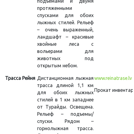
подъемами и двумя
протяженными
спусками для обоих
лыжных стилей. Рельеф
– очень выраженный,
ландшафт – красивые
хвойные леса с
вольерами для
животных под
открытым небом.
Трасса Рейня
Дистанционная лыжная
www.reinatrase.lv
трасса длиной 1,1 км
Прокат инвентар
для обоих лыжных
стилей в 1 км западнее
от Турайды. Освещена.
Рельеф – подъемы/
спуски. Рядом –
горнолыжная трасса.