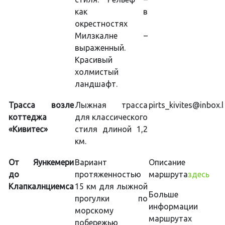
как в
окрестностях
Милзкалне –
выраженный.
Красивый
холмистый
ландшафт.
Трасса возле
Лыжная трасса
pirts_kivites@inbox.l
коттеджа
для классического
«Кивитес»
стиля длиной 1,2
км.
От Яункемери
Вариант
Описание
до
протяженностью
маршрута
здесь
Клапкалнциемса
15 км для лыжной
Больше
прогулки по
информации 
морскому
маршрутах 
побережью