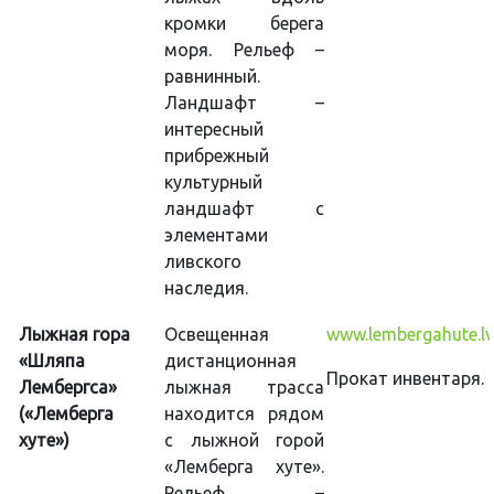
кромки берега
моря. Рельеф –
равнинный.
Ландшафт –
интересный
прибрежный
культурный
ландшафт с
элементами
ливского
наследия.
Лыжная гора
Освещенная
www.lembergahute.lv
«Шляпа
дистанционная
Прокат инвентаря.
Лембергса»
лыжная трасса
(«Лемберга
находится рядом
хуте»)
с лыжной горой
«Лемберга хуте».
Рельеф –