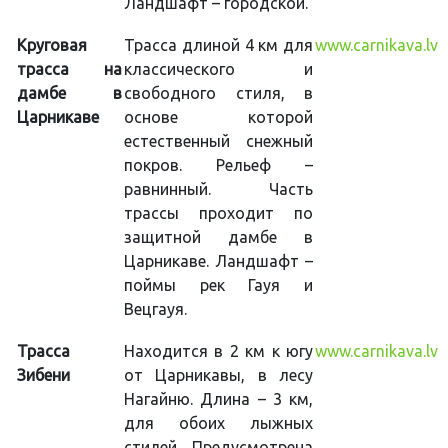
Ландшафт – городской.
Круговая
Трасса длиной 4 км для
www.carnikava.lv
трасса на
классического и
дамбе в
свободного стиля, в
Царникаве
основе которой
естественный снежный
покров. Рельеф –
равнинный. Часть
трассы проходит по
защитной дамбе в
Царникаве. Ландшафт –
поймы рек Гауя и
Вецгауя.
Трасса
Находится в 2 км к югу
www.carnikava.lv
Зибени
от Царникавы, в лесу
Нагайню. Длина – 3 км,
для обоих лыжных
стилей. Предусмотрена