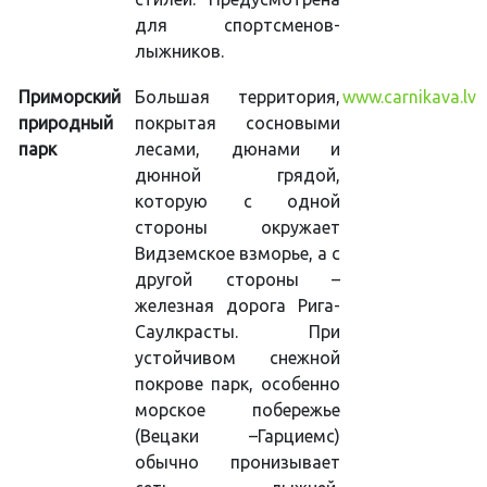
для спортсменов-
лыжников.
Приморский
Большая территория,
www.carnikava.lv
природный
покрытая сосновыми
парк
лесами, дюнами и
дюнной грядой,
которую с одной
стороны окружает
Видземское взморье, а с
другой стороны –
железная дорога Рига-
Саулкрасты. При
устойчивом снежной
покрове парк, особенно
морское побережье
(Вецаки –Гарциемс)
обычно пронизывает