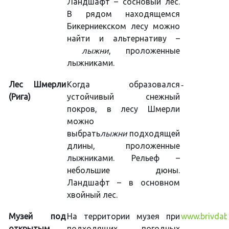
Ландшафт – сосновый лес.
В рядом находящемся
Бикерниекском лесу можно
найти и альтернативу –
лыжни
, проложенные
лыжниками.
Лес Шмерли
Когда образовался
-
(Рига)
устойчивый снежный
покров, в лесу Шмерли
можно
выбрать
лыжни
подходящей
длины, проложенные
лыжниками. Рельеф –
небольшие дюны.
Ландшафт – в основном
хвойный лес.
Музей под
На территории музея при
www.brivdab
открытым
подходящих погодных