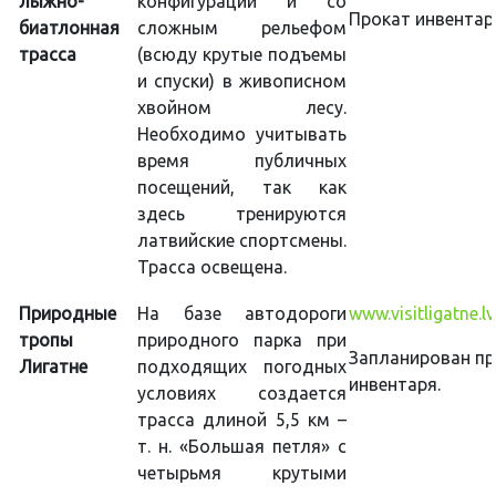
лыжно-
конфигурации и со
Прокат инвентар
биатлонная
сложным рельефом
трасса
(всюду крутые подъемы
и спуски) в живописном
хвойном лесу.
Необходимо учитывать
время публичных
посещений, так как
здесь тренируются
латвийские спортсмены.
Трасса освещена.
Природные
На базе автодороги
www.visitligatne.lv
тропы
природного парка при
Запланирован пр
Лигатне
подходящих погодных
инвентаря.
условиях создается
трасса длиной 5,5 км –
т. н. «Большая петля» с
четырьмя крутыми