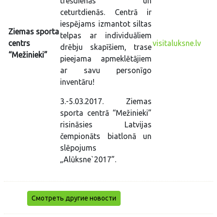
trešdienās un
ceturtdienās. Centrā ir
iespējams izmantot siltas
Ziemas sporta
telpas ar individuāliem
centrs
visitaluksne.lv
drēbju skapīšiem, trase
“Mežinieki”
pieejama apmeklētājiem
ar savu personīgo
inventāru!
3.-5.03.2017. Ziemas
sporta centrā “Mežinieki”
risināsies Latvijas
čempionāts biatlonā un
slēpojums
„Alūksne`2017”.
Смотреть другие новости