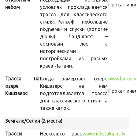
Прокат инве
небом
условиях прокладывается
трасса для классического
стиля. Рельеф – небольшие
подъемы и спуски (пологие
дюны). Ландшафт –
сосновый лес с
историческими
постройками из разных
краев Латвии.
Трасса на
Когда замерзает озеро
www.buruspor
озере
Кишэзерс, на нем
Прокат инве
Кишэзерс
подготавливается трасса
для классического стиля, а
также каток.
Земгале/Селия (2 места)
Трассы
Несколько трасс
www.riekstukalns.lv