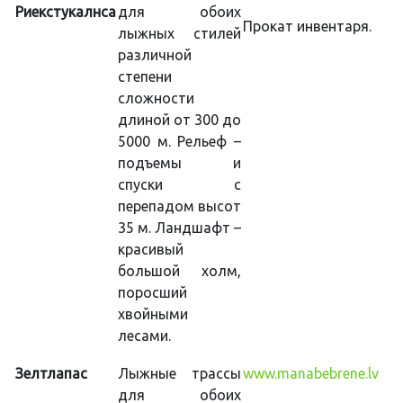
Риекстукалнса
для обоих
Прокат инвентаря.
лыжных стилей
различной
степени
сложности
длиной от 300 до
5000 м. Рельеф –
подъемы и
спуски с
перепадом высот
35 м. Ландшафт –
красивый
большой холм,
поросший
хвойными
лесами.
Зелтлапас
Лыжные трассы
www.manabebrene.lv
для обоих