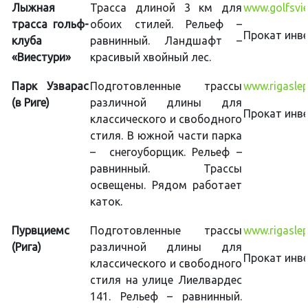
Лыжная
Трасса длиной 3 км для
www.golfsvies
трасса гольф-
обоих стилей. Рельеф –
Прокат инве
клуба
равнинный. Ландшафт –
«Виестури»
красивый хвойный лес.
Парк Узварас
Подготовленные трассы
www.rigaslep
(в Риге)
различной длины для
Прокат инве
классического и свободного
стиля. В южной части парка
– снегоуборщик. Рельеф –
равнинный. Трассы
освещены. Рядом работает
каток.
Пурвциемс
Подготовленные трассы
www.rigaslep
(Рига)
различной длины для
Прокат инве
классического и свободного
стиля на улице Лиелвардес
141. Рельеф – равнинный.