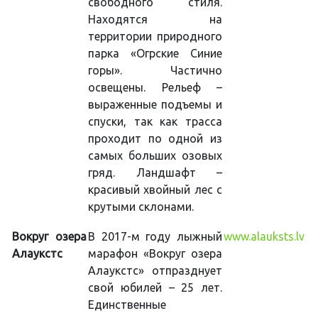
свободного стиля.
Находятся на
территории природного
парка «Огрские Синие
горы». Частично
освещены. Рельеф –
выраженные подъемы и
спуски, так как трасса
проходит по одной из
самых больших озовых
гряд. Ландшафт –
красивый хвойный лес с
крутыми склонами.
Вокруг озера
В 2017-м году лыжный
www.alauksts.lv
Алаукстс
марафон «Вокруг озера
Алаукстс» отпразднует
свой юбилей – 25 лет.
Единственные