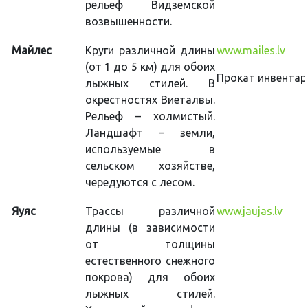
рельеф Видземской
возвышенности.
Майлес
Круги различной длины
www.mailes.lv
(от 1 до 5 км) для обоих
Прокат инвентар
лыжных стилей. В
окрестностях Виеталвы.
Рельеф – холмистый.
Ландшафт – земли,
используемые в
сельском хозяйстве,
чередуются с лесом.
Яуяс
Трассы различной
www.jaujas.lv
длины (в зависимости
от толщины
естественного снежного
покрова) для обоих
лыжных стилей.