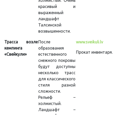
холмистый. Очень
красивый и
выраженный
ландшафт
Талсинской
возвышенности.
Трасса возле
После
www.sveikuli.lv
кемпинга
образования
Прокат инвентаря.
«Свейкули»
естественного
снежного покровы
будут доступны
несколько трасс
для классического
стиля разной
сложности.
Рельеф –
холмистый.
Ландшафт –