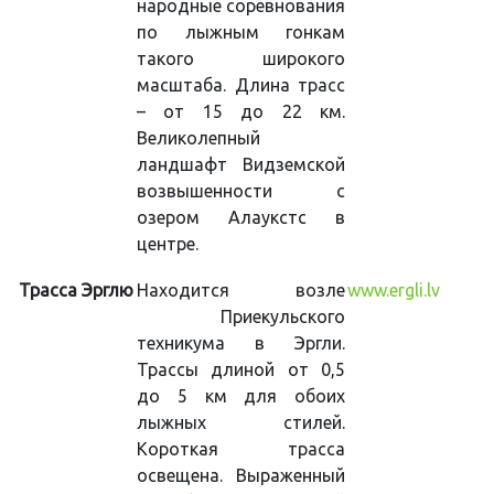
народные соревнования
по лыжным гонкам
такого широкого
масштаба. Длина трасс
– от 15 до 22 км.
Великолепный
ландшафт Видземской
возвышенности с
озером Алаукстс в
центре.
Трасса Эрглю
Находится возле
www.ergli.lv
Приекульского
техникума в Эргли.
Трассы длиной от 0,5
до 5 км для обоих
лыжных стилей.
Короткая трасса
освещена. Выраженный