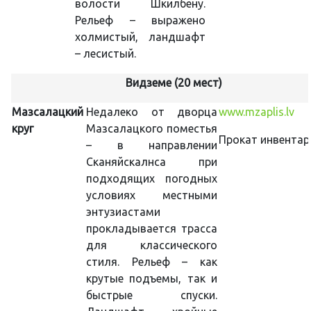
волости Шкилбену.
Рельеф – выражено
холмистый, ландшафт
– лесистый.
Видземе (20 мест)
Мазсалацкий
Недалеко от дворца
www.mzaplis.lv
круг
Мазсалацкого поместья
Прокат инвентар
– в направлении
Сканяйскалнса при
подходящих погодных
условиях местными
энтузиастами
прокладывается трасса
для классического
стиля. Рельеф – как
крутые подъемы, так и
быстрые спуски.