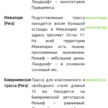
Ландшафт – многоэтажки
Пурвциемса.
Межапарк
Подготовленная трасса
www.sniegapa
(Рига)
находится возле Большой
www.liveriga
эстрады в Межапарке по
адресу проспект Остас 11.
На всей территории
Межапарка есть лыжни,
проложенные лыжниками.
Рельеф – небольшие дюны.
Ландшафт – в основном
сосновый лес.
Бикерниекская
Трасса для классического и
www.bksb.lv
трасса (Рига)
свободного стиля длиной
12 км. Находится на
Бикерниекской автотрассе.
Рельеф – равнинный.