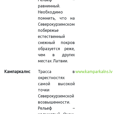
равнинный.
Необходимо
помнить, что на
Северокурземском
побережье
естественный
снежный покров
образуется реже,
чем в других
местах Латвии.
Кампаркалнс
Трасса в
www.kamparkalns.lv
окрестностях
самой высокой
точки
Северокурземской
возвышенности.
Рельеф –