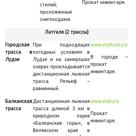
Прокат инвентаря.
стилей,
проложенные
снегоходами.
Латгале (2 трассы)
Городская
При подходящих
www.visitludza.lv
трасса в
погодных условиях в
В городе –
Лудзе
Лудзе и на замерзших
прокат
озерах прокладывается
инвентаря.
дистанционная лыжная
трасса. Рельеф –
равнинный.
Балканская
Дистанционная лыжная
www.vilaka.lv
трасса
трасса длиной 3 км в
Прокат
природном парке
инвентаря.
«Балканские горы», в
Вилякском крае в