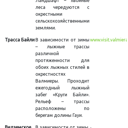
Ландшафт – хвойные
леса чередуются с
окрестными
сельскохозяйственными
землями.
Трасса Байли
В зависимости от зимы
www.visit.valmiera
– лыжные трассы
различной
протяженности для
обоих лыжных стилей в
окрестностях
Валмиеры. Проходит
ежегодный лыжный
забег «Круги Байли».
Рельеф – трассы
расположены по
берегам долины Гауи.
Видземское
В зависимости от зимы,
-