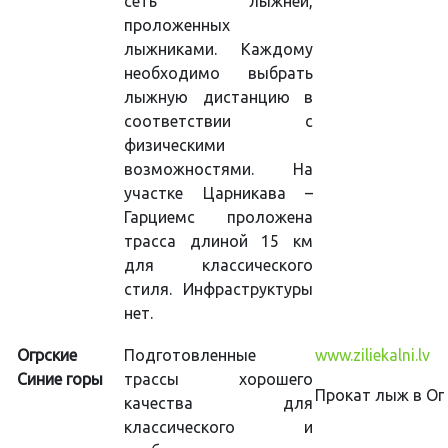
сеть лыжней,
проложенных
лыжниками. Каждому
необходимо выбрать
лыжную дистанцию в
соответствии с
физическими
возможностями. На
участке Царникава –
Гарциемс проложена
трасса длиной 15 км
для классического
стиля. Инфраструктуры
нет.
Огрские
Подготовленные
www.ziliekalni.lv
Синие горы
трассы хорошего
Прокат лыж в Огр
качества для
классического и