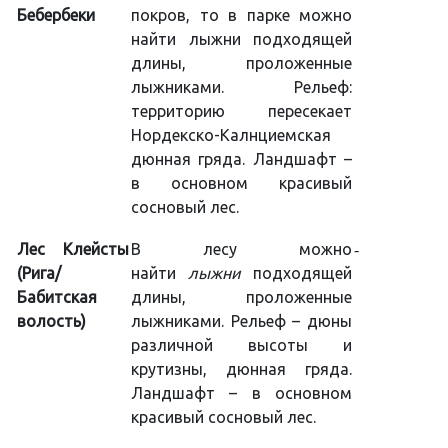
Бебербеки
покров, то в парке можно
найти лыжни подходящей
длины, проложенные
лыжниками. Рельеф:
территорию пересекает
Нордекско-Калнциемская
дюнная гряда. Ландшафт –
в основном красивый
сосновый лес.
Лес Клейсты
В лесу можно
-
(Рига/
найти
лыжни
подходящей
Бабитская
длины, проложенные
волость)
лыжниками. Рельеф – дюны
различной высоты и
крутизны, дюнная гряда.
Ландшафт – в основном
красивый сосновый лес.