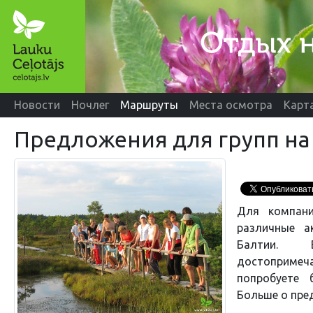
Новости
Ночлег
Маршруты
Места осмотра
Карт
Предложения для групп на
Для компани
различные а
Балтии. 
достопримеча
попробуете 
Больше о пре