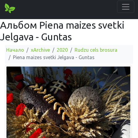
Альбом Piena maizes svetki
Jelgava - Guntas
Начало
xArchive
2020
Rudzu cels brosura
Piena maizes svetki Jelgava - Guntas