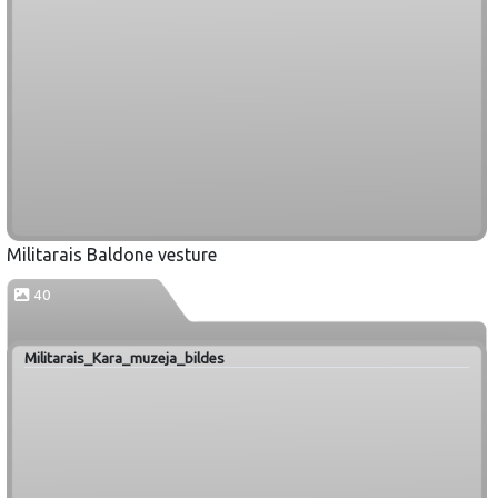
Militarais Baldone vesture
40
Militarais_Kara_muzeja_bildes