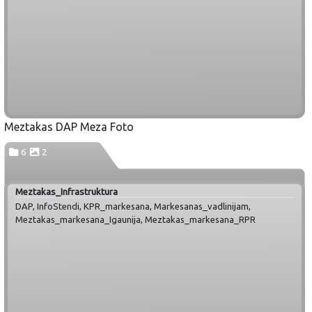
Meztakas DAP Meza Foto
6
2
Meztakas_Infrastruktura
DAP, InfoStendi, KPR_markesana, Markesanas_vadlinijam,
Meztakas_markesana_Igaunija, Meztakas_markesana_RPR