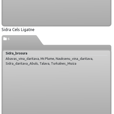
Sidra Cels Ligatne
6
Sidra_brosura
Abavas_vina_daritava, Mr.Plume, Nauksenu_vina_daritava,
Sidra_daritava_Abuls, Talava, Turkalnes_Muiza