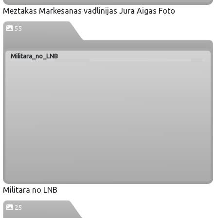
Meztakas Markesanas vadlinijas Jura Aigas Foto
55
Militara_no_LNB
Militara no LNB
25