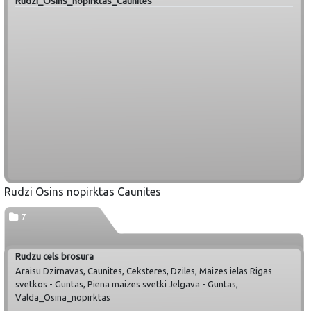
Rudzi_Osins_nopirktas_Caunites
Rudzi Osins nopirktas Caunites
7
Rudzu cels brosura
Araisu Dzirnavas, Caunites, Ceksteres, Dziles, Maizes ielas Rigas
svetkos - Guntas, Piena maizes svetki Jelgava - Guntas,
Valda_Osina_nopirktas