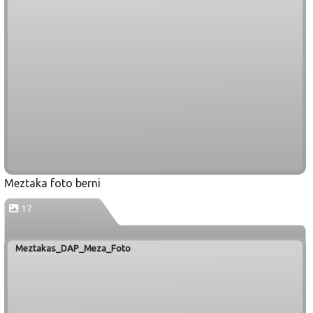
Meztaka foto berni
17
Meztakas_DAP_Meza_Foto