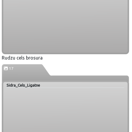
Rudzu cels brosura
17
Sidra_Cels_Ligatne