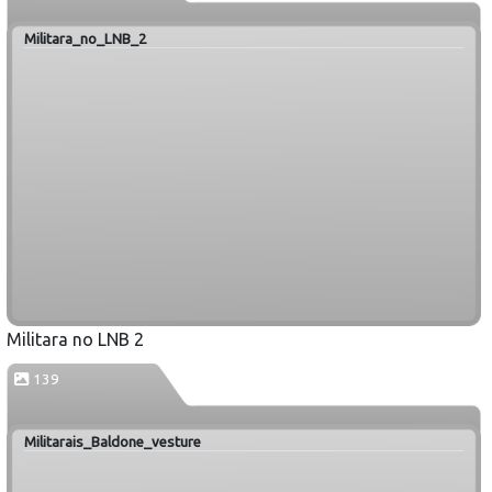
Militara_no_LNB_2
Militara no LNB 2
139
Militarais_Baldone_vesture