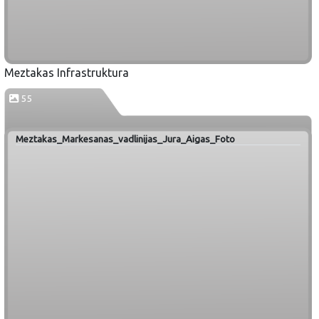
Meztakas Infrastruktura
55
Meztakas_Markesanas_vadlinijas_Jura_Aigas_Foto