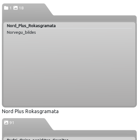
1
18
Nord_Plus_Rokasgramata
Norvegu_bildes
Nord Plus Rokasgramata
91