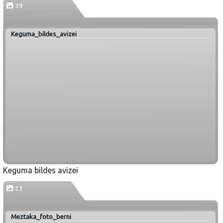
39
Keguma_bildes_avizei
Keguma bildes avizei
23
Meztaka_foto_berni