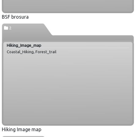
BSF brosura
2
Hiking_Image_map
Coastal_Hiking, Forest_trail
Hiking Image map