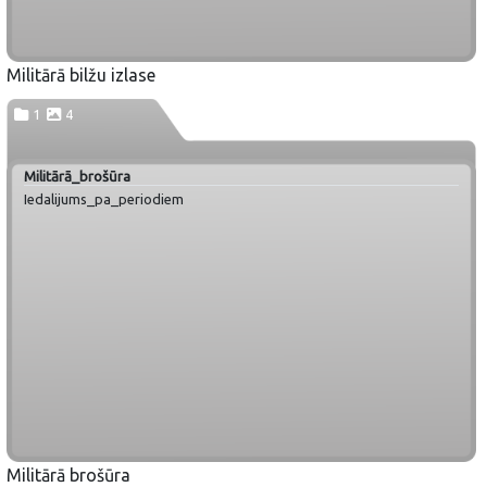
Militārā bilžu izlase
1
4
Militārā_brošūra
Iedalijums_pa_periodiem
Militārā brošūra