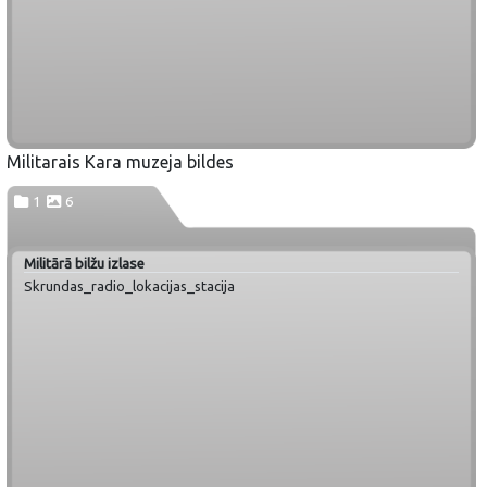
Militarais Kara muzeja bildes
1
6
Militārā bilžu izlase
Skrundas_radio_lokacijas_stacija