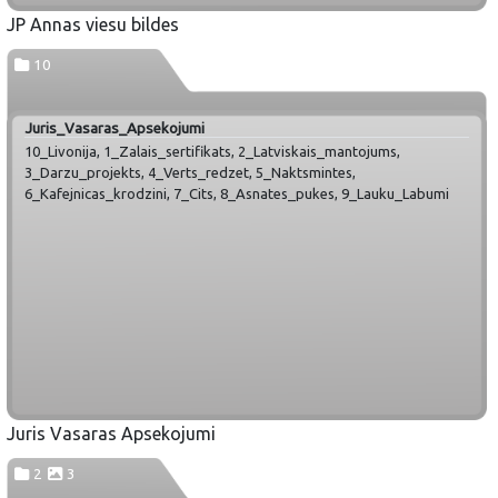
JP Annas viesu bildes
10
Juris_Vasaras_Apsekojumi
10_Livonija, 1_Zalais_sertifikats, 2_Latviskais_mantojums,
3_Darzu_projekts, 4_Verts_redzet, 5_Naktsmintes,
6_Kafejnicas_krodzini, 7_Cits, 8_Asnates_pukes, 9_Lauku_Labumi
Juris Vasaras Apsekojumi
2
3