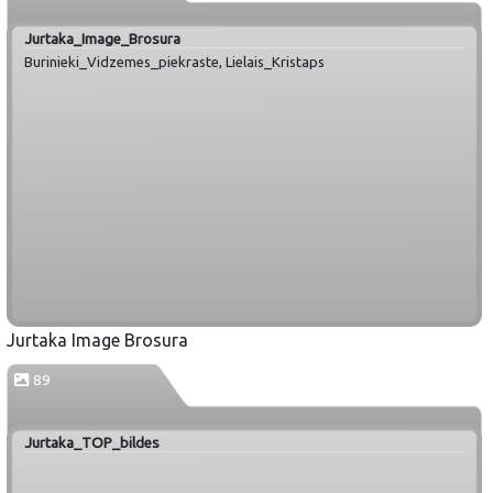
Jurtaka_Image_Brosura
Burinieki_Vidzemes_piekraste, Lielais_Kristaps
Jurtaka Image Brosura
89
Jurtaka_TOP_bildes