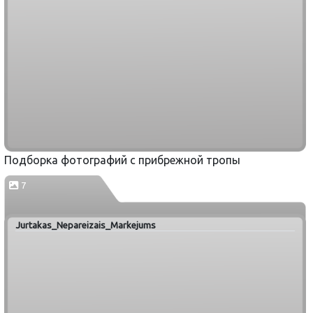
Подборка фотографий с прибрежной тропы
7
Jurtakas_Nepareizais_Markejums