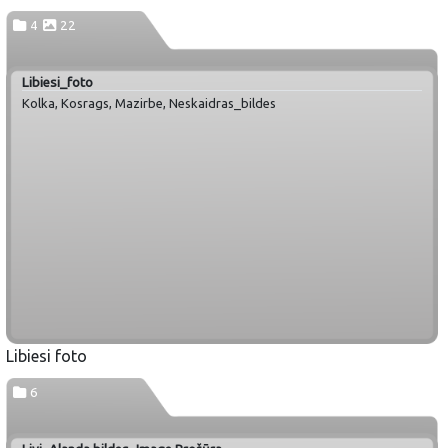
4
22
Libiesi_foto
Kolka, Kosrags, Mazirbe, Neskaidras_bildes
Libiesi foto
6