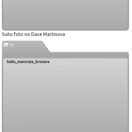
Suitu foto no Dace Martinova
39
Suitu_marsruta_brosura