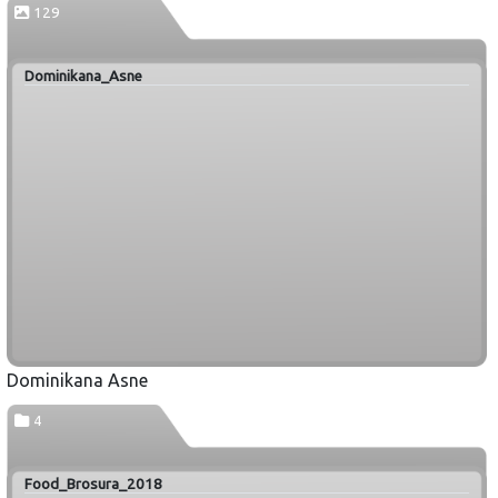
129
Dominikana_Asne
Dominikana Asne
4
Food_Brosura_2018