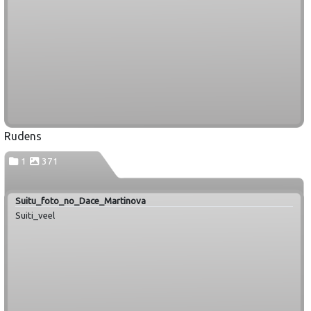
Rudens
1
371
Suitu_foto_no_Dace_Martinova
Suiti_veel