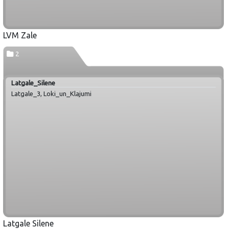
LVM Zale
2
Latgale_Silene
Latgale_3, Loki_un_Klajumi
Latgale Silene