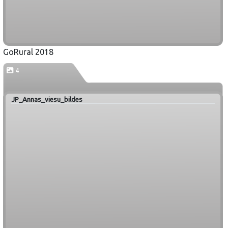
GoRural 2018
4
JP_Annas_viesu_bildes