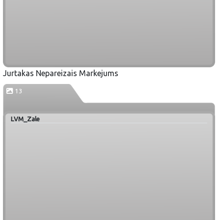
Jurtakas Nepareizais Markejums
13
LVM_Zale