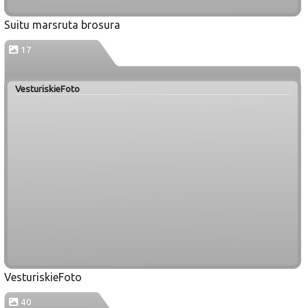
Suitu marsruta brosura
17
VesturiskieFoto
VesturiskieFoto
40