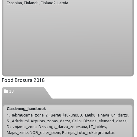
Estonian, Finland1, Finland2, Latvia
Food Brosura 2018
23
Gardening_handbook
1._Iebraucama_zona, 2._Bernu_laukums, 3._Lauku_ainava_un_darzs,
5._Atkritumi, Atputas_zonas_darza, Celini, Dizaina_elementi_darza,
Dzivojama_zona, Dzivzogs_darza_zonesana, LT_bildes,
Majas_zime, NOR_darzi_piem, Parejas_foto_rokasgramatai,