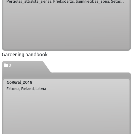
Pergolas_atbalsta_sienas, Prieksdarzs, Saimniecibas_zona, Setas,
Sporta_atputas_zona, Terases_pie_majas, Udens_darza,
Uguns_vietas, VO_nenopirktas, Vel_Par_Apstadijumiem
Gardening handbook
3
GoRural_2018
Estonia, Finland, Latvia