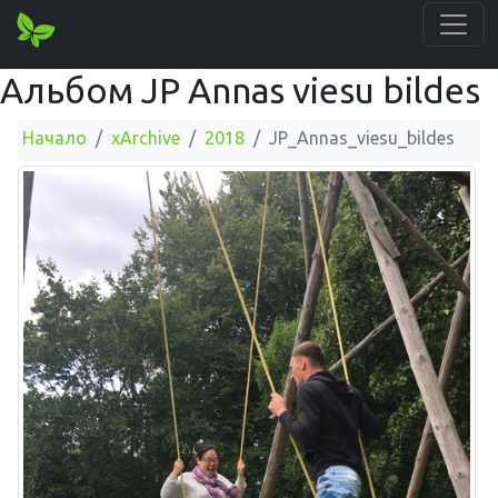
Альбом JP Annas viesu bildes
Начало
xArchive
2018
JP_Annas_viesu_bildes