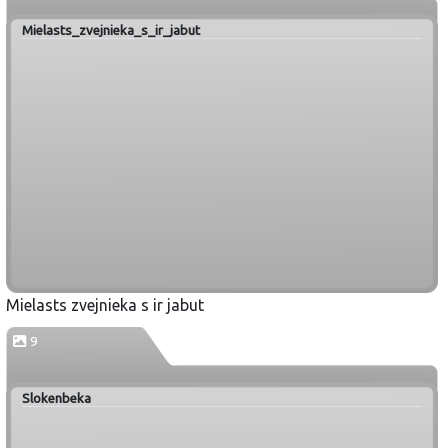
Mielasts_zvejnieka_s_ir_jabut
Mielasts zvejnieka s ir jabut
9
Slokenbeka