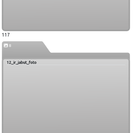
117
8
12_ir_jabut_foto