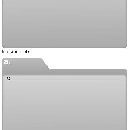
6 ir jabut foto
5
82