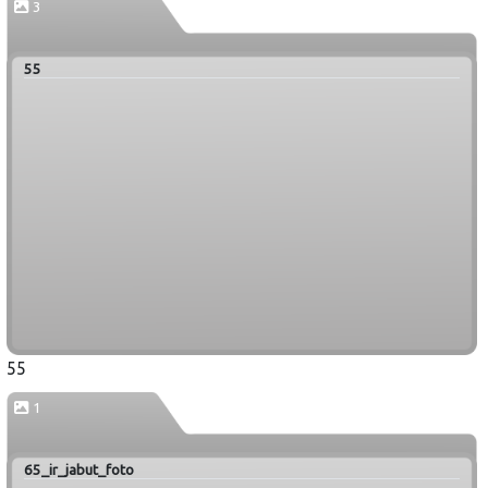
3
55
55
1
65_ir_jabut_foto