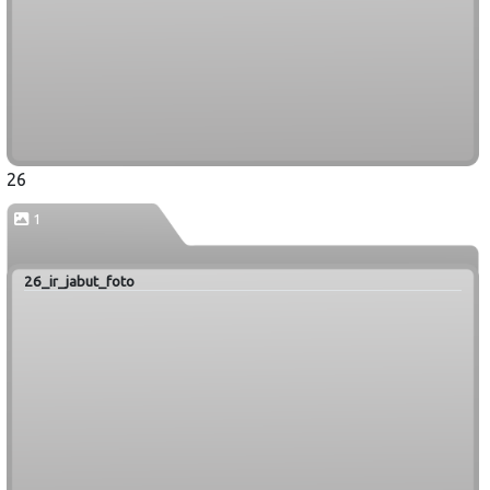
26
1
26_ir_jabut_foto