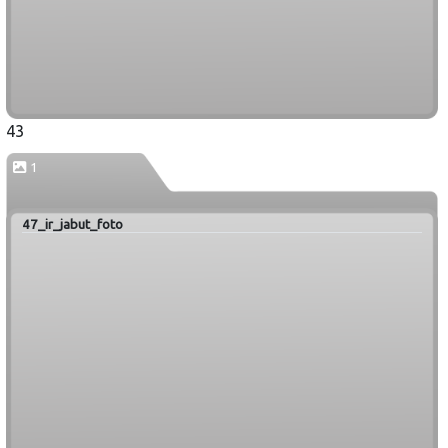
43
1
47_ir_jabut_foto