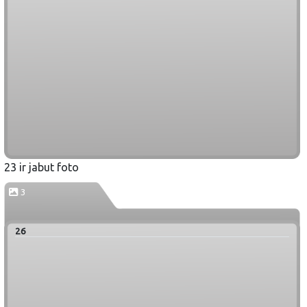
23 ir jabut foto
3
26