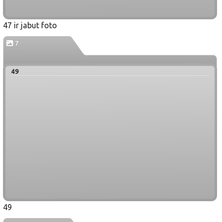
47 ir jabut foto
7
49
49