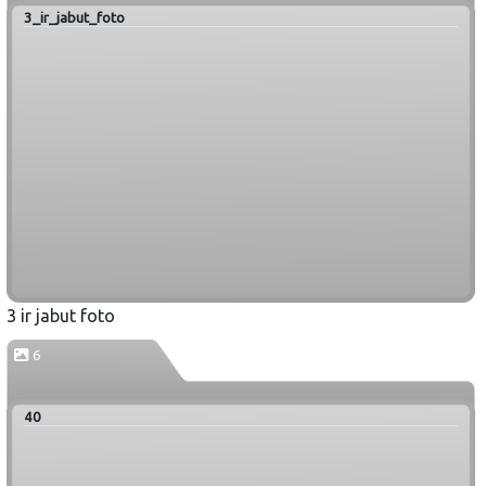
3_ir_jabut_foto
3 ir jabut foto
6
40