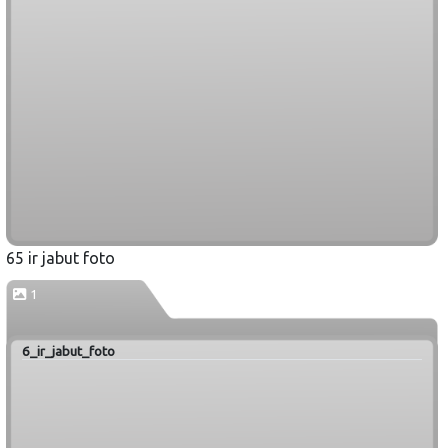
65 ir jabut foto
1
6_ir_jabut_foto