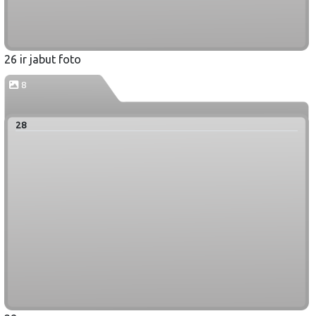
26 ir jabut foto
8
28