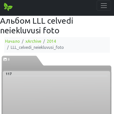
Альбом LLL celvedi
neiekluvusi foto
Начало
xArchive
2014
LLL_celvedi_neiekluvusi_foto
8
117