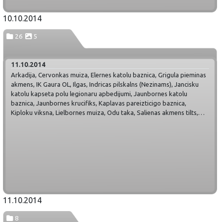
10.10.2014
26
5
11.10.2014
Arkadija, Cervonkas muiza, Elernes katolu baznica, Grigula pieminas
akmens, IK Gaura OL, Ilgas, Indricas pilskalns (Nezinams), Jancisku
katolu kapseta polu legionaru apbedijumi, Jaunbornes katolu
baznica, Jaunbornes krucifiks, Kaplavas pareizticigo baznica,
Kiploku viksna, Lielbornes muiza, Odu taka, Salienas akmens tilts,
Pogulankas upe, Salienas dizakmens, Salienas pareizticigo baznica,
Sikeles luteranu baznica, Silovkas velo marsruts, Skrudalienas
pareizticigo baznica, Sprogu gravas, Stirnmezi, Tabores muiza,
Vaclavi, Varnavicu katolu baznica, Vecbornes luteranu baznica,
muizas parks, Ververu krauja
11.10.2014
8