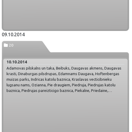
09.10.2014
20
10.10.2014
Adamovas pilskalns un taka, Beibuks, Daugavas akmens, Daugavas
krasti, Dinaburgas pilsdrupas, Edamnams Daugava, Hoftenbergas
muizas parks, Indricas katolu baznica, Kraslavas vecticibnieku
lugsanu nams, Ozianna, Pie draugiem, Piedruja, Piedrujas katolu
baznica, Piedrujas pareizticigo baznica, Piekalne, Priedaine,
Priedaines tornis, Skerskani, Slutisku sadza un kapseta, Zive