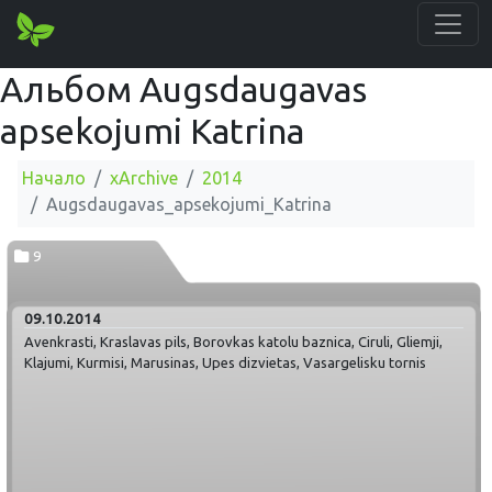
Альбом Augsdaugavas
apsekojumi Katrina
Начало
xArchive
2014
Augsdaugavas_apsekojumi_Katrina
9
09.10.2014
Avenkrasti, Kraslavas pils, Borovkas katolu baznica, Ciruli, Gliemji,
Klajumi, Kurmisi, Marusinas, Upes dizvietas, Vasargelisku tornis