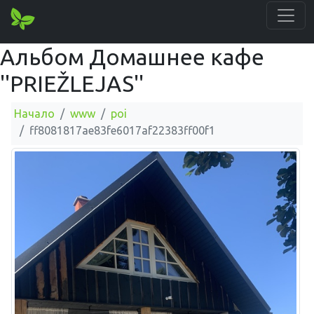
Альбом Домашнее кафе
''PRIEŽLEJAS''
Начало
www
poi
ff8081817ae83fe6017af22383ff00f1