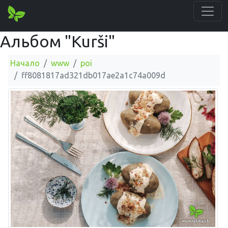
Альбом "Kurši"
Начало
www
poi
ff8081817ad321db017ae2a1c74a009d