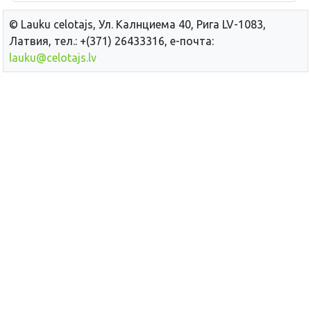
© Lauku сelotajs, Ул. Калнциема 40, Рига LV-1083,
Латвия, тел.: +(371) 26433316, е-почта:
lauku@celotajs.lv