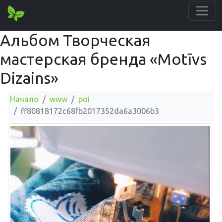
Альбом Творческая
мастерская бренда «Motīvs
Dizains»
Начало
www
poi
ff80818172c68fb2017352da6a3006b3