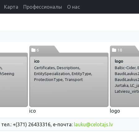
Карта
Профессионалы
О нас
6
18
ico
logo
n,
Certificates, Descriptions,
Baltic-Cider,
thSeeing
EntitySpecialization, EntityType,
BaudiLaukus2
ProtectionType, Transport
BaudiLaukus2
Jurtaka, LC_j
Latviesu_virt
LatviskaisMan
Rudzu_Cels, S
ZalaisSertifika
ico
logo
 тел.: +(371) 26433316, е-почта:
lauku@celotajs.lv