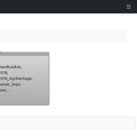
 BaudiLaukus,
018,
018_Agriheritage,
aunais_logo,
uve,
tojums, Libiesi, Meztaka,
idra_Cels, Siera-Cels,
ts, lc, other, prj, social