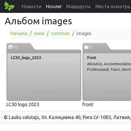
Новости
Ночлег
Маршруты
Места осмотра
Альбом images
Начало
www
common
images
12
5
LC30_logo_2023
front
AboutUs, Accommodatio
Professional, Tours, Wor
LC30 logo 2023
front
© Lauku сelotajs, Ул. Калнциема 40, Рига LV-1083, Латвия,