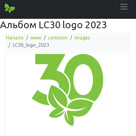
Альбом LC30 logo 2023
Начало
www
common
images
LC30_logo_2023