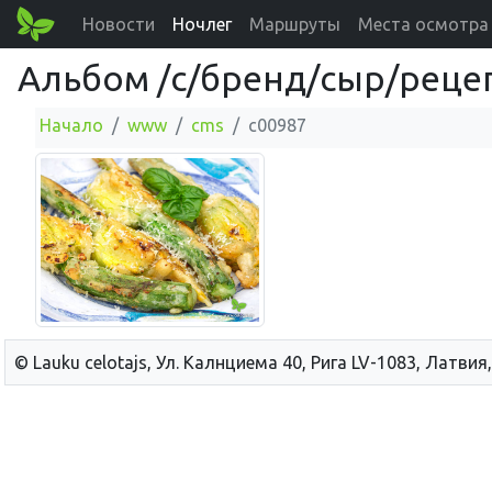
Новости
Ночлег
Маршруты
Места осмотра
Альбом /c/бренд/сыр/рецепты
Начало
www
cms
c00987
© Lauku сelotajs, Ул. Калнциема 40, Рига LV-1083, Латвия,