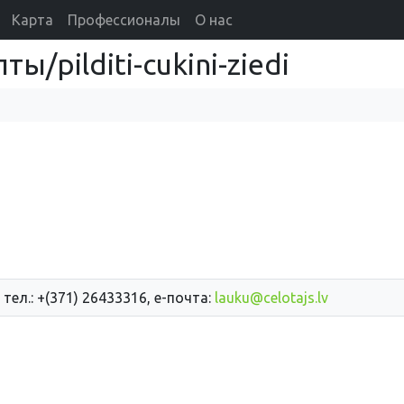
Карта
Профессионалы
О нас
/pilditi-cukini-ziedi
 тел.: +(371) 26433316, е-почта:
lauku@celotajs.lv