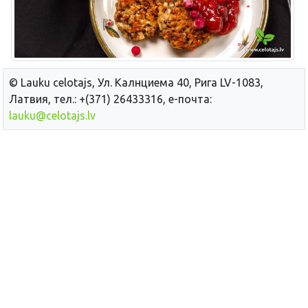
© Lauku сelotajs, Ул. Калнциема 40, Рига LV-1083,
Латвия, тел.: +(371) 26433316, е-почта:
lauku@celotajs.lv