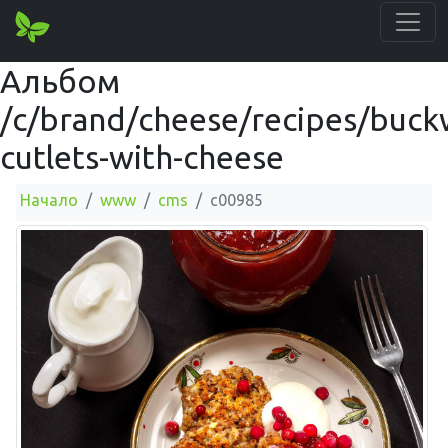
Альбом
/c/brand/cheese/recipes/buck
cutlets-with-cheese
Начало
www
cms
c00985