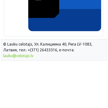
© Lauku сelotajs, Ул. Калнциема 40, Рига LV-1083,
Латвия, тел.: +(371) 26433316, е-почта:
lauku@celotajs.lv