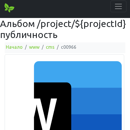
Альбом /project/${projectId}
публичность
Начало
www
cms
c00966