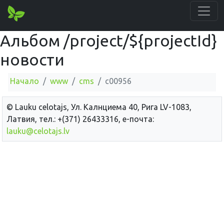
Альбом /project/${projectId}
новости
Начало
www
cms
c00956
© Lauku сelotajs, Ул. Калнциема 40, Рига LV-1083,
Латвия, тел.: +(371) 26433316, е-почта:
lauku@celotajs.lv